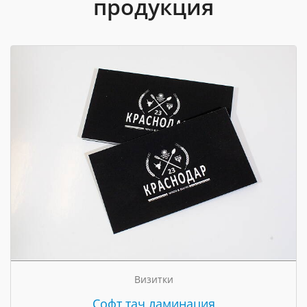
продукция
Визитки
Cофт тач ламинация