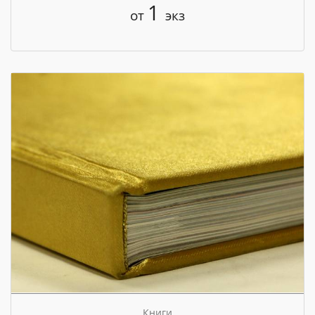
1
от
экз
Книги