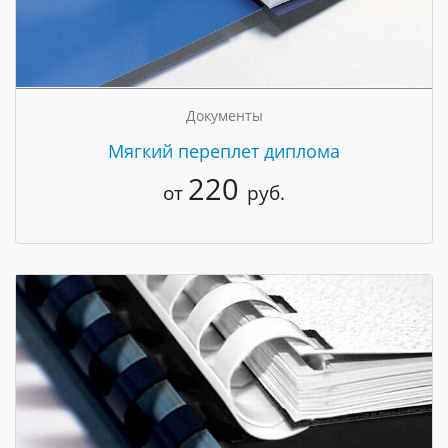
Документы
Мягкий переплет диплома
220
от
руб.