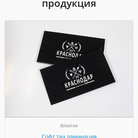
продукция
Визитки
Cофт тач ламинация