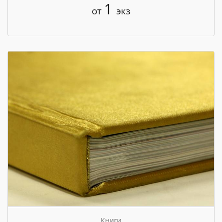
1
от
экз
Книги