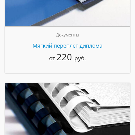
Документы
Мягкий переплет диплома
220
от
руб.