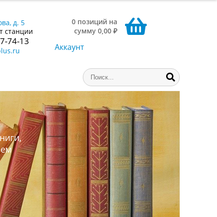
0 позиций на
ва, д. 5
сумму 0,00 ₽
т станции
77-74-13
Аккаунт
lus.ru
ниги,
аем