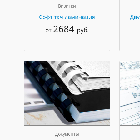
Визитки
Cофт тач ламинация
Дву
2684
от
руб.
Документы