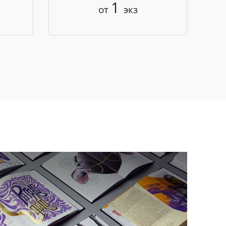
1
от
экз