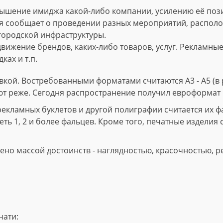
ышение имиджа какой-либо компании, усилению её пози
 сообщает о проведении разных мероприятий, расположе
городской инфраструктуры.
вижение брендов, каких-либо товаров, услуг. Рекламны
ках и т.п.
кой. Востребованными форматами считаются А3 - А5 (в р
ют реже. Сегодня распространение получил евроформат 
ламных буклетов и другой полиграфии считается их фал
ть 1, 2 и более фальцев. Кроме того, печатные изделия 
но массой достоинств - наглядностью, красочностью, р
чати: