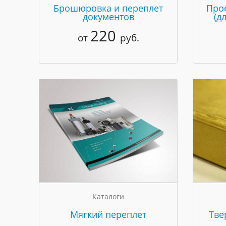
Брошюровка и переплет
Про
документов
(д
220
от
руб.
Каталоги
Мягкий переплет
Тве