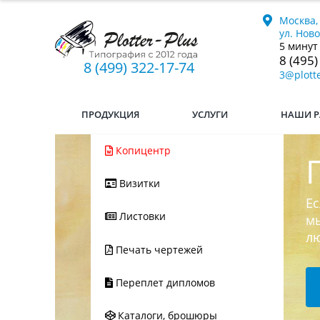
Москва,
ул. Нов
5 минут
8 (495)
8 (499) 322-17-74
3@plotte
ПРОДУКЦИЯ
УСЛУГИ
НАШИ Р
Копицентр
Визитки
Ес
Листовки
мы
л
Печать чертежей
Переплет дипломов
Каталоги, брошюры