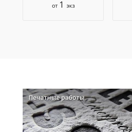
1
от
экз
Печатные работы