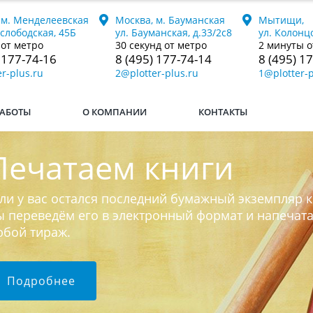
 м. Менделеевская
Москва, м. Бауманская
Мытищи,
ослободская, 45Б
ул. Бауманская, д.33/2с8
ул. Колонцо
 от метро
30 секунд от метро
2 минуты о
 177-74-16
8 (495) 177-74-14
8 (495) 1
r-plus.ru
2@plotter-plus.ru
1@plotter-p
АБОТЫ
О КОМПАНИИ
КОНТАКТЫ
Печатаем книги
ли у вас остался последний бумажный экземпляр к
 переведём его в электронный формат и напечат
юбой тираж.
Подробнее