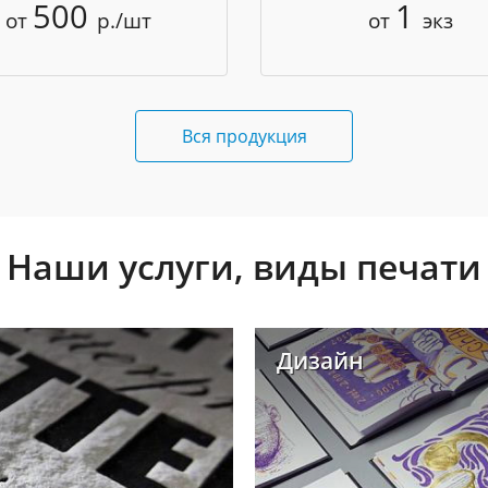
500
1
от
р./шт
от
экз
Вся продукция
Наши услуги, виды печати
Дизайн