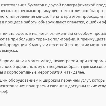
изготовления буклетов и другой полиграфической проду
несколько весомых преимуществ, его отличают быстрота
ного изготовления клише. Печать при этом происходит
е в процессе работы обнаруживают опечатки, ошибки о
 печать офсетом является отлаженным способом произво
т её при больших тиражах полиграфии. К преимущества
ной продукции. К минусам офсетной технологии можно о
 выпуска.
 применяться может метод шелкографии, при котором 
й способ дорог, потому он нецелесообразен для массово
ы и корпоративные мероприятия и так далее.
шим оборудованием и широким перечнем услуг, которые 
зготовления полиграфии клиентам доступны такие услуги
лее).