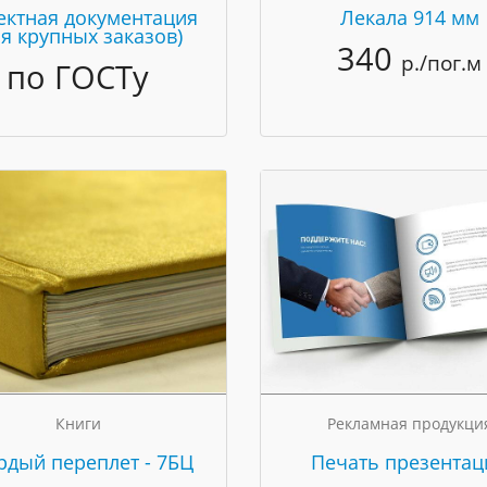
ектная документация
Лекала 914 мм
ля крупных заказов)
340
р./пог.м
по ГОСТу
Книги
Рекламная продукци
рдый переплет - 7БЦ
Печать презентац