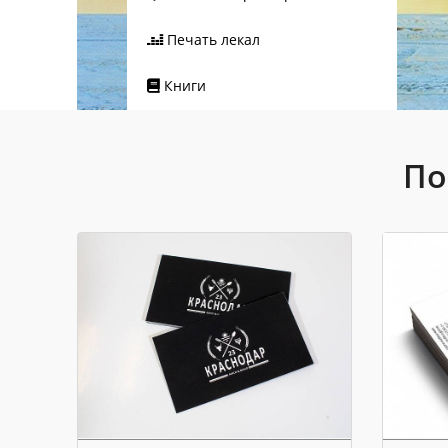
Печать лекал
Книги
По