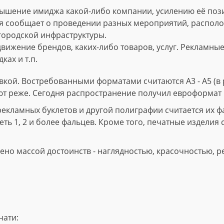
ышение имиджа какой-либо компании, усилению её пози
 сообщает о проведении разных мероприятий, расположе
городской инфраструктуры.
вижение брендов, каких-либо товаров, услуг. Рекламны
ках и т.п.
кой. Востребованными форматами считаются А3 - А5 (в р
ют реже. Сегодня распространение получил евроформат 
ламных буклетов и другой полиграфии считается их фал
ть 1, 2 и более фальцев. Кроме того, печатные изделия 
но массой достоинств - наглядностью, красочностью, р
чати: