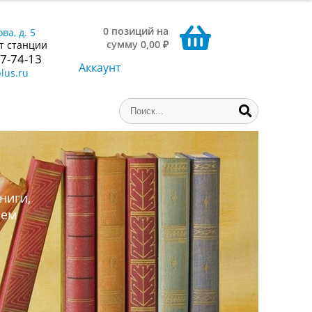
0 позиций на
ва, д. 5
сумму 0,00 ₽
т станции
77-74-13
Аккаунт
lus.ru
ниги,
аем