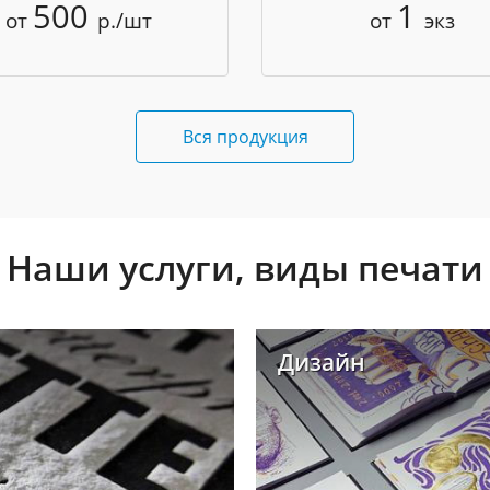
500
1
от
р./шт
от
экз
Вся продукция
Наши услуги, виды печати
Дизайн