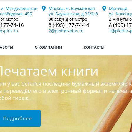
 м. Менделеевская
Москва, м. Бауманская
Мытищи,
ослободская, 45Б
ул. Бауманская, д.33/2с8
ул. Колонцо
 от метро
30 секунд от метро
2 минуты о
 177-74-16
8 (495) 177-74-14
8 (495) 1
r-plus.ru
2@plotter-plus.ru
1@plotter-p
АБОТЫ
О КОМПАНИИ
КОНТАКТЫ
Печатаем книги
ли у вас остался последний бумажный экземпляр к
 переведём его в электронный формат и напечат
юбой тираж.
Подробнее