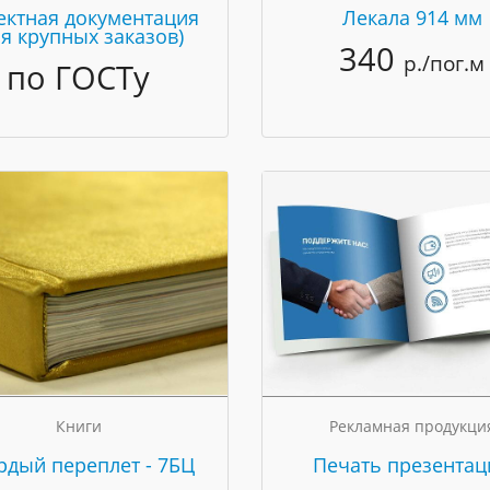
ектная документация
Лекала 914 мм
ля крупных заказов)
340
р./пог.м
по ГОСТу
Книги
Рекламная продукци
рдый переплет - 7БЦ
Печать презентац