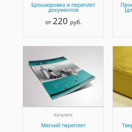
Брошюровка и переплет
Про
документов
(д
220
от
руб.
Каталоги
Мягкий переплет
Тве