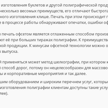
изготовления буклетов и другой полиграфической проду
несколько весомых преимуществ, его отличают быстрота
ного изготовления клише. Печать при этом происходит
е в процессе работы обнаруживают опечатки, ошибки о
 печать офсетом является отлаженным способом произво
т её при больших тиражах полиграфии. К преимущества
ной продукции. К минусам офсетной технологии можно о
 выпуска.
 применяться может метод шелкографии, при котором 
й способ дорог, потому он нецелесообразен для массово
ы и корпоративные мероприятия и так далее.
шим оборудованием и широким перечнем услуг, которые 
зготовления полиграфии клиентам доступны такие услуги
лее).