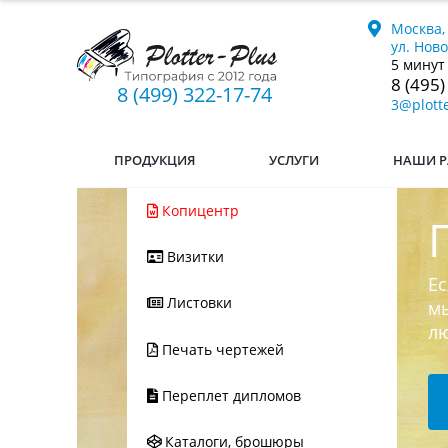
Москва,
ул. Нов
5 минут
8 (495)
8 (499) 322-17-74
3@plotte
ПРОДУКЦИЯ
УСЛУГИ
НАШИ Р
Копицентр
Визитки
Ес
Листовки
мы
л
Печать чертежей
Переплет дипломов
Каталоги, брошюры