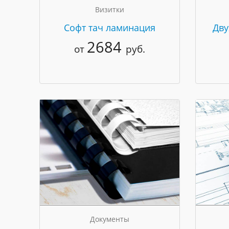
Визитки
Cофт тач ламинация
Дву
2684
от
руб.
Документы