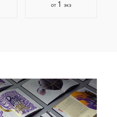
1
от
экз