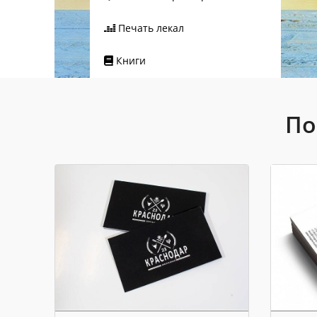
Печать лекал
Книги
По