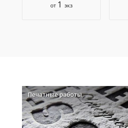
1
от
экз
Печатные работы