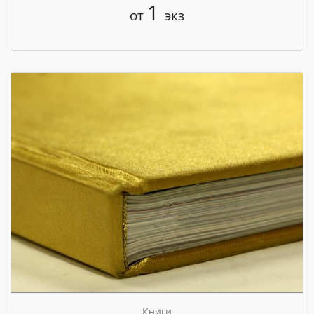
1
от
экз
Книги