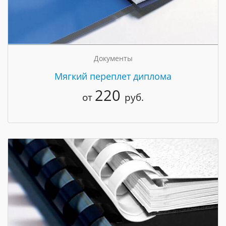
Документы
Мягкий переплет диплома
220
от
руб.