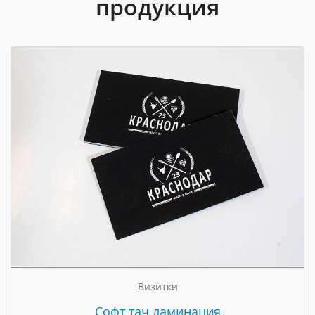
продукция
Визитки
Cофт тач ламинация