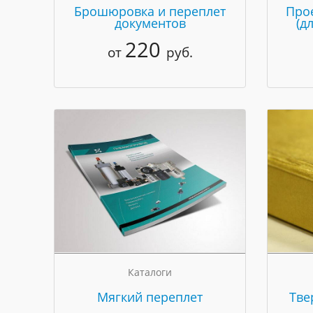
Брошюровка и переплет
Про
документов
(д
220
от
руб.
Каталоги
Мягкий переплет
Тве