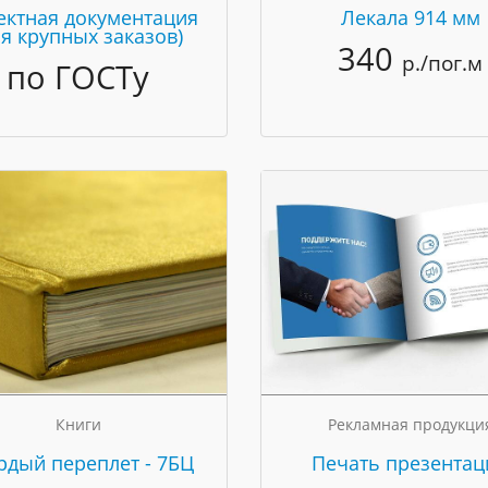
ектная документация
Лекала 914 мм
ля крупных заказов)
340
р./пог.м
по ГОСТу
Книги
Рекламная продукци
рдый переплет - 7БЦ
Печать презентац