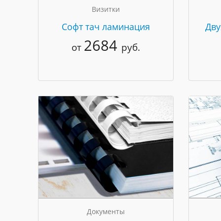
Визитки
Cофт тач ламинация
Дву
2684
от
руб.
Документы