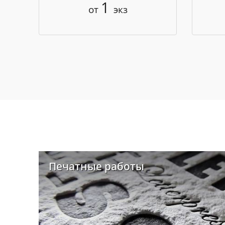
1
от
экз
Печатные работы