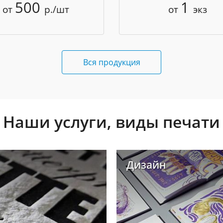
500
1
от
р./шт
от
экз
Вся продукция
Наши услуги, виды печати
Дизайн