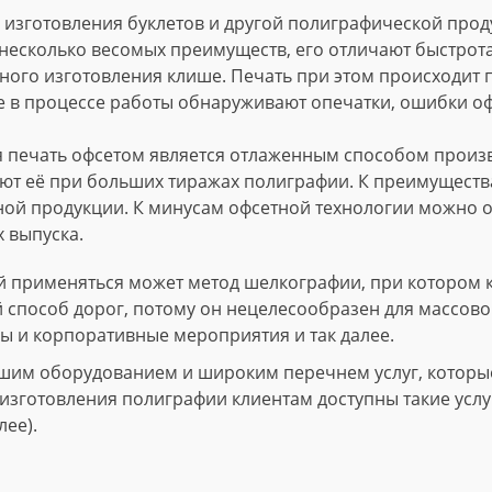
изготовления буклетов и другой полиграфической проду
несколько весомых преимуществ, его отличают быстрота
ного изготовления клише. Печать при этом происходит
е в процессе работы обнаруживают опечатки, ошибки о
 печать офсетом является отлаженным способом произво
т её при больших тиражах полиграфии. К преимущества
ной продукции. К минусам офсетной технологии можно о
 выпуска.
 применяться может метод шелкографии, при котором 
й способ дорог, потому он нецелесообразен для массово
ы и корпоративные мероприятия и так далее.
шим оборудованием и широким перечнем услуг, которые 
зготовления полиграфии клиентам доступны такие услуги
лее).