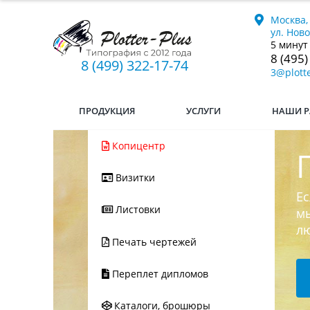
Москва,
ул. Нов
5 минут
8 (495)
8 (499) 322-17-74
3@plotte
ПРОДУКЦИЯ
УСЛУГИ
НАШИ Р
Копицентр
Визитки
Ес
Листовки
мы
л
Печать чертежей
Переплет дипломов
Каталоги, брошюры