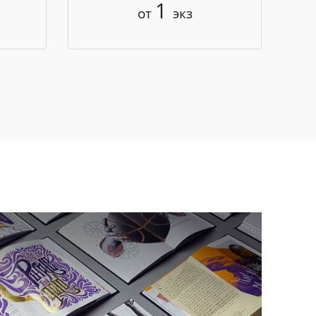
1
от
экз