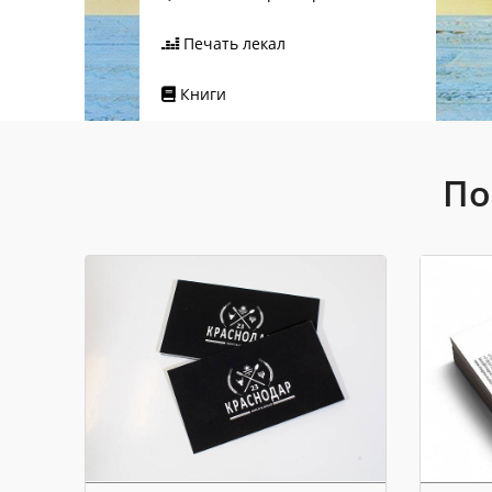
Печать лекал
Книги
По