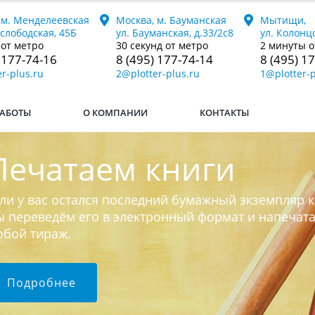
 м. Менделеевская
Москва, м. Бауманская
Мытищи,
ослободская, 45Б
ул. Бауманская, д.33/2с8
ул. Колонцо
 от метро
30 секунд от метро
2 минуты о
 177-74-16
8 (495) 177-74-14
8 (495) 1
r-plus.ru
2@plotter-plus.ru
1@plotter-p
АБОТЫ
О КОМПАНИИ
КОНТАКТЫ
Печатаем книги
ли у вас остался последний бумажный экземпляр к
 переведём его в электронный формат и напечат
юбой тираж.
Подробнее