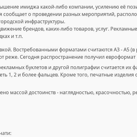
ышение имиджа какой-либо компании, усилению её пози
 сообщает о проведении разных мероприятий, расположе
городской инфраструктуры.
вижение брендов, каких-либо товаров, услуг. Рекламны
ках и т.п.
кой. Востребованными форматами считаются А3 - А5 (в р
ют реже. Сегодня распространение получил евроформат 
ламных буклетов и другой полиграфии считается их фал
ть 1, 2 и более фальцев. Кроме того, печатные изделия 
но массой достоинств - наглядностью, красочностью, р
чати: