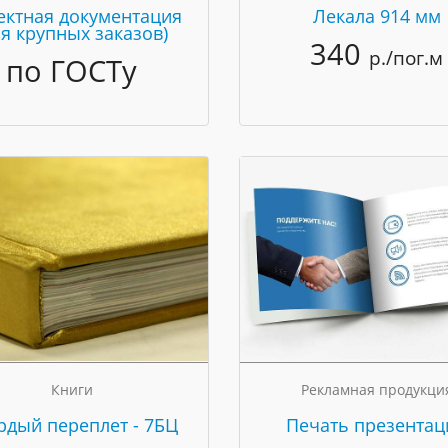
ектная документация
Лекала 914 мм
ля крупных заказов)
340
р./пог.м
по ГОСТу
Книги
Рекламная продукци
рдый переплет - 7БЦ
Печать презентац