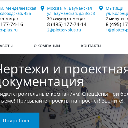
 м. Менделеевская
Москва, м. Бауманская
Мытищи,
ослободская, 45Б
ул. Бауманская, д.33/2с8
ул. Колонцо
 от метро
30 секунд от метро
2 минуты о
 177-74-16
8 (495) 177-74-14
8 (495) 1
r-plus.ru
2@plotter-plus.ru
1@plotter-p
АБОТЫ
О КОМПАНИИ
КОНТАКТЫ
Печатаем книги
Если у вас остался последний бумажный экземпляр
мы переведём его в электронный формат и напеч
любой тираж.
Подробнее