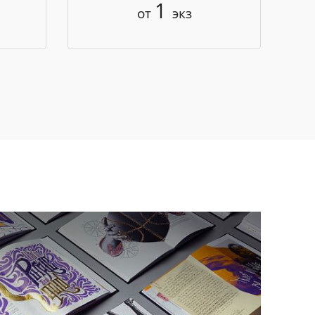
1
от
экз