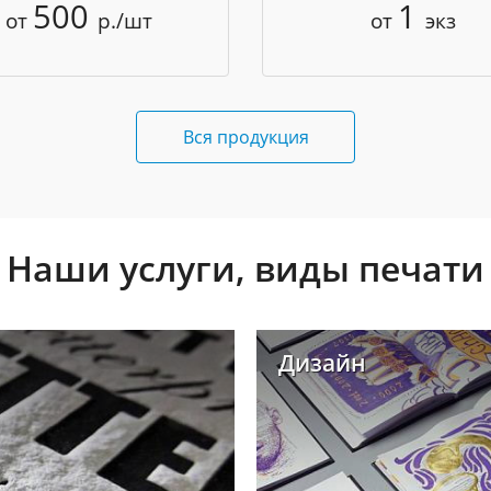
500
1
от
р./шт
от
экз
Вся продукция
Наши услуги, виды печати
Дизайн