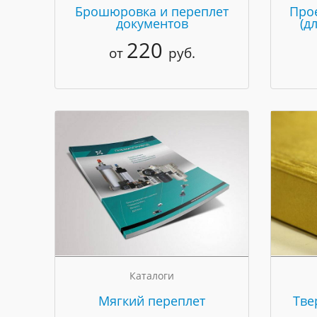
Брошюровка и переплет
Про
документов
(д
220
от
руб.
Каталоги
Мягкий переплет
Тве