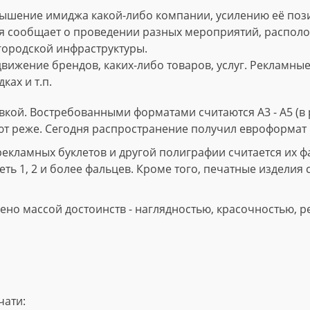
ышение имиджа какой-либо компании, усилению её пози
 сообщает о проведении разных мероприятий, расположе
городской инфраструктуры.
вижение брендов, каких-либо товаров, услуг. Рекламны
ках и т.п.
кой. Востребованными форматами считаются А3 - А5 (в р
ют реже. Сегодня распространение получил евроформат 
ламных буклетов и другой полиграфии считается их фал
ть 1, 2 и более фальцев. Кроме того, печатные изделия 
но массой достоинств - наглядностью, красочностью, р
чати: