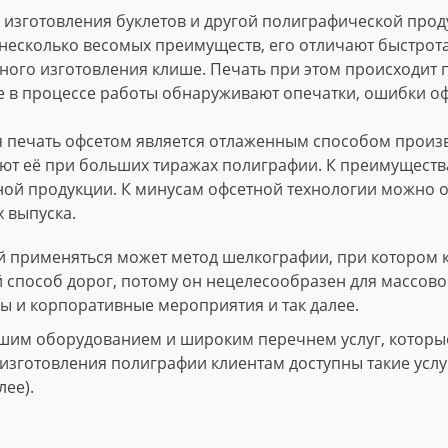
изготовления буклетов и другой полиграфической проду
несколько весомых преимуществ, его отличают быстрота
ного изготовления клише. Печать при этом происходит
е в процессе работы обнаруживают опечатки, ошибки о
 печать офсетом является отлаженным способом произво
т её при больших тиражах полиграфии. К преимущества
ной продукции. К минусам офсетной технологии можно о
 выпуска.
 применяться может метод шелкографии, при котором 
й способ дорог, потому он нецелесообразен для массово
ы и корпоративные мероприятия и так далее.
шим оборудованием и широким перечнем услуг, которые 
зготовления полиграфии клиентам доступны такие услуги
лее).