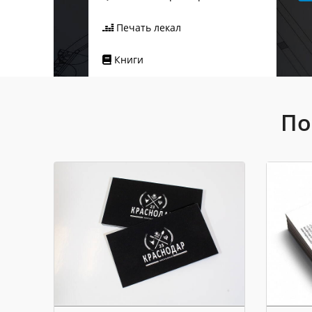
Печать лекал
Книги
По