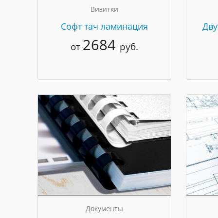
Визитки
Cофт тач ламинация
Дву
2684
от
руб.
Документы