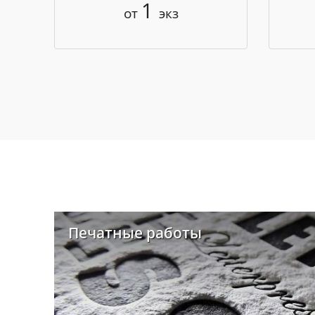
1
от
экз
Печатные работы