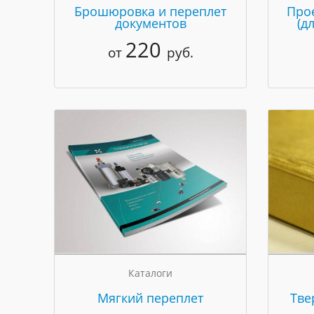
Брошюровка и переплет
Про
документов
(д
220
от
руб.
Каталоги
Мягкий переплет
Тве