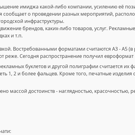
ышение имиджа какой-либо компании, усилению её пози
 сообщает о проведении разных мероприятий, расположе
городской инфраструктуры.
вижение брендов, каких-либо товаров, услуг. Рекламны
ках и т.п.
кой. Востребованными форматами считаются А3 - А5 (в р
ют реже. Сегодня распространение получил евроформат 
ламных буклетов и другой полиграфии считается их фал
ть 1, 2 и более фальцев. Кроме того, печатные изделия 
но массой достоинств - наглядностью, красочностью, р
чати: