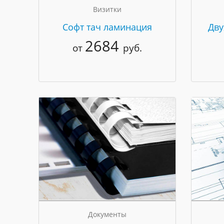
Визитки
Cофт тач ламинация
Дву
2684
от
руб.
Документы