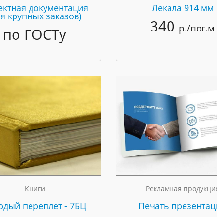
ектная документация
Лекала 914 мм
ля крупных заказов)
340
р./пог.м
по ГОСТу
Книги
Рекламная продукци
рдый переплет - 7БЦ
Печать презентац