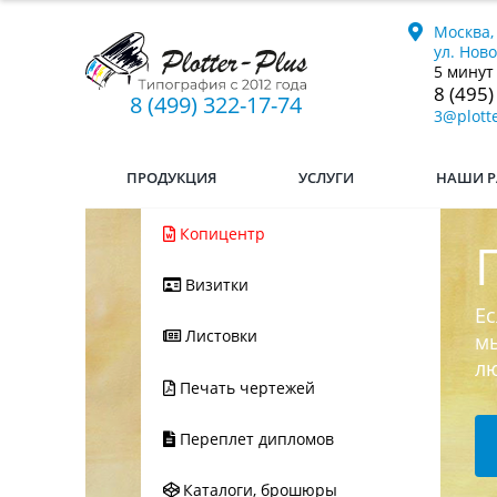
Москва,
ул. Нов
5 минут
8 (495)
8 (499) 322-17-74
3@plotte
ПРОДУКЦИЯ
УСЛУГИ
НАШИ Р
Копицентр
Визитки
Ес
Листовки
мы
л
Печать чертежей
Переплет дипломов
Каталоги, брошюры