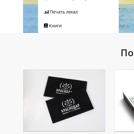
Печать лекал
Книги
По