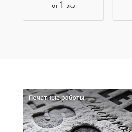
1
от
экз
Печатные работы