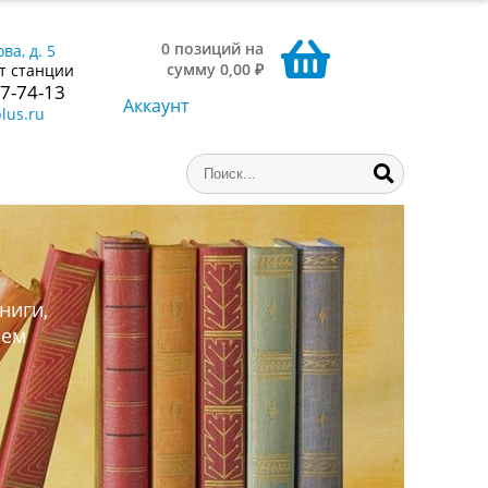
0 позиций на
ва, д. 5
сумму 0,00 ₽
т станции
77-74-13
Аккаунт
lus.ru
ниги,
аем