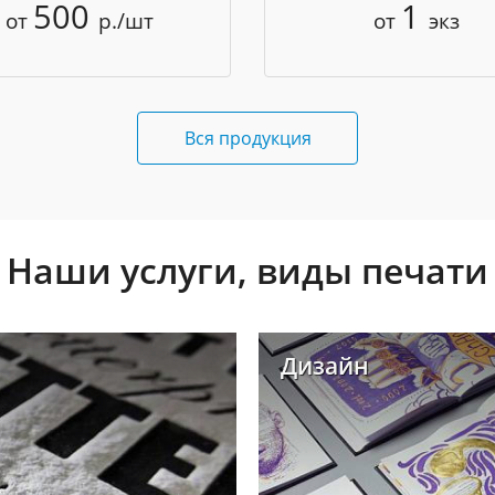
500
1
от
р./шт
от
экз
Вся продукция
Наши услуги, виды печати
Дизайн