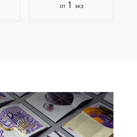
1
от
экз