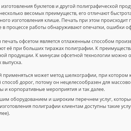
изготовления буклетов и другой полиграфической проду
несколько весомых преимуществ, его отличают быстрота
ного изготовления клише. Печать при этом происходит
е в процессе работы обнаруживают опечатки, ошибки о
 печать офсетом является отлаженным способом произво
т её при больших тиражах полиграфии. К преимущества
ной продукции. К минусам офсетной технологии можно о
 выпуска.
 применяться может метод шелкографии, при котором 
й способ дорог, потому он нецелесообразен для массово
ы и корпоративные мероприятия и так далее.
шим оборудованием и широким перечнем услуг, которые 
зготовления полиграфии клиентам доступны такие услуги
лее).