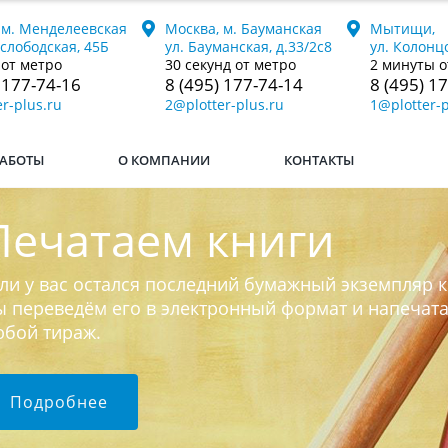
 м. Менделеевская
Москва, м. Бауманская
Мытищи,
ослободская, 45Б
ул. Бауманская, д.33/2с8
ул. Колонцо
 от метро
30 секунд от метро
2 минуты о
 177-74-16
8 (495) 177-74-14
8 (495) 1
r-plus.ru
2@plotter-plus.ru
1@plotter-p
АБОТЫ
О КОМПАНИИ
КОНТАКТЫ
Печатаем книги
ли у вас остался последний бумажный экземпляр к
 переведём его в электронный формат и напечат
юбой тираж.
Подробнее