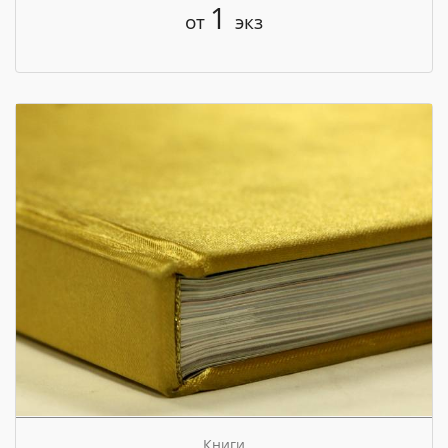
1
от
экз
Книги