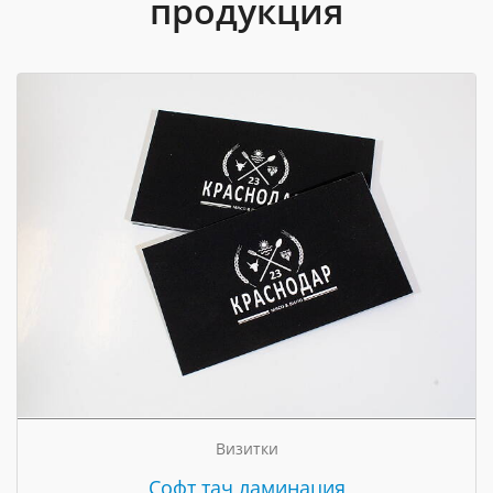
продукция
Визитки
Cофт тач ламинация