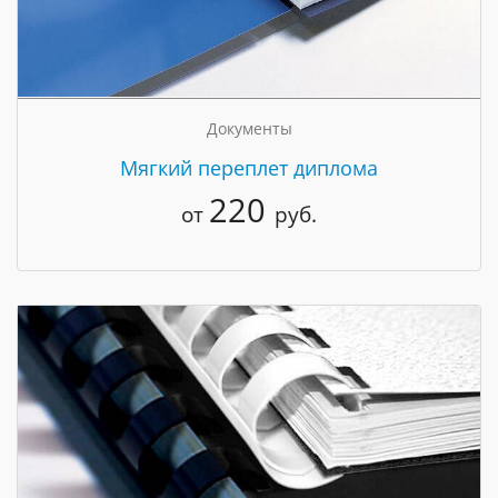
Документы
Мягкий переплет диплома
220
от
руб.