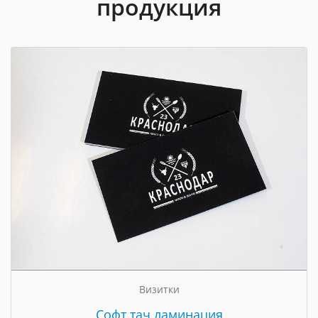
продукция
Визитки
Cофт тач ламинация