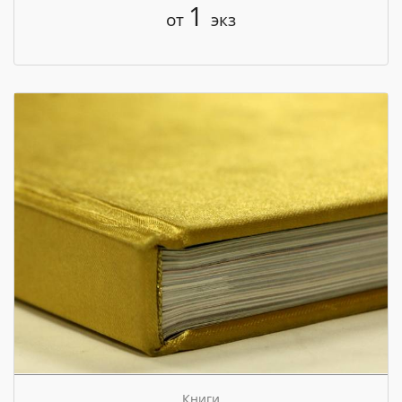
1
от
экз
Книги