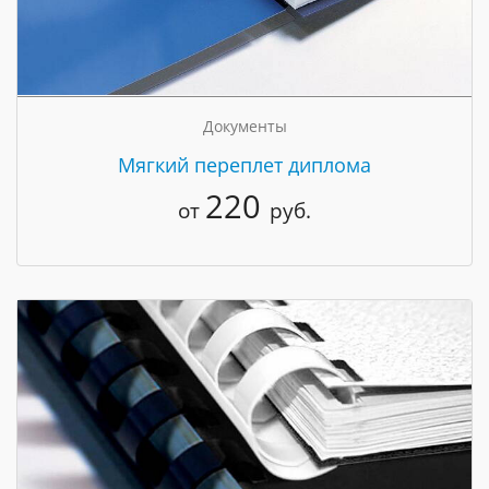
Документы
Мягкий переплет диплома
220
от
руб.