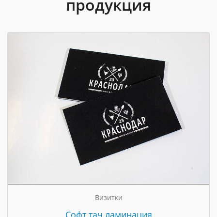
продукция
Визитки
Cофт тач ламинация