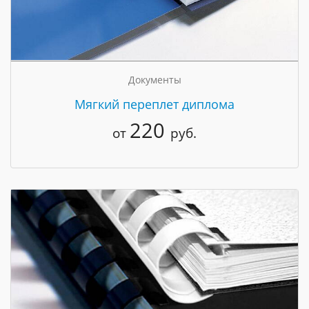
Документы
Мягкий переплет диплома
220
от
руб.