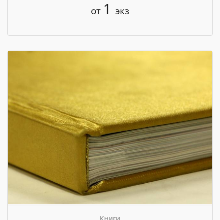
1
от
экз
Книги