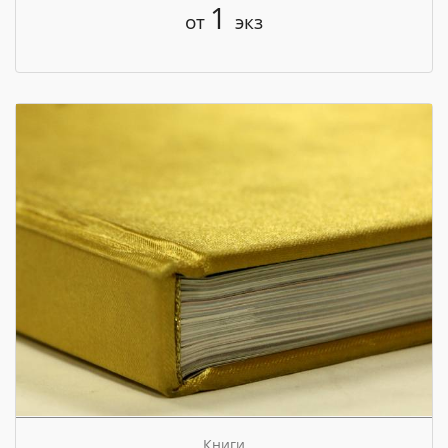
1
от
экз
Книги