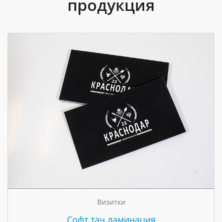
продукция
Визитки
Cофт тач ламинация