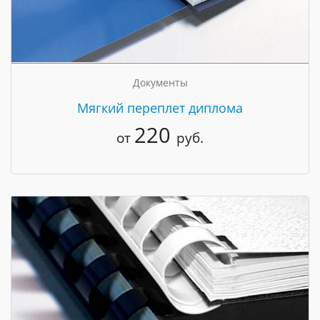
Документы
Мягкий переплет диплома
220
от
руб.