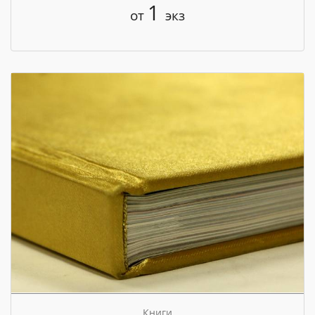
1
от
экз
Книги