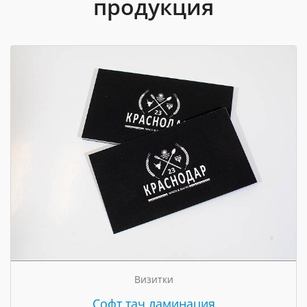
продукция
Визитки
Cофт тач ламинация