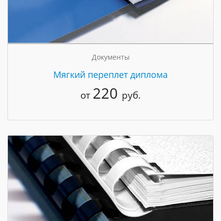
Документы
Мягкий переплет диплома
220
от
руб.