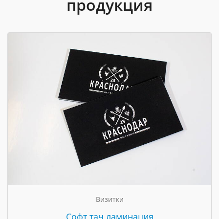
продукция
Визитки
Cофт тач ламинация