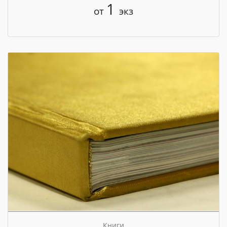
1
от
экз
Книги