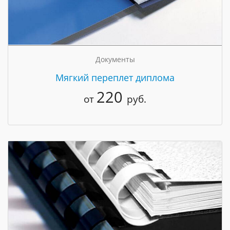
Документы
Мягкий переплет диплома
220
от
руб.