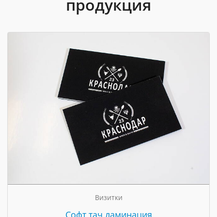
продукция
Визитки
Cофт тач ламинация