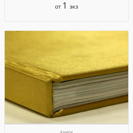
1
от
экз
Книги