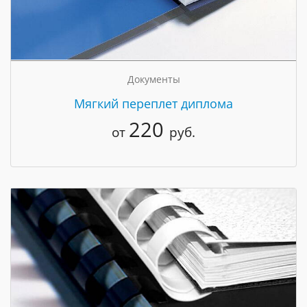
Документы
Мягкий переплет диплома
220
от
руб.