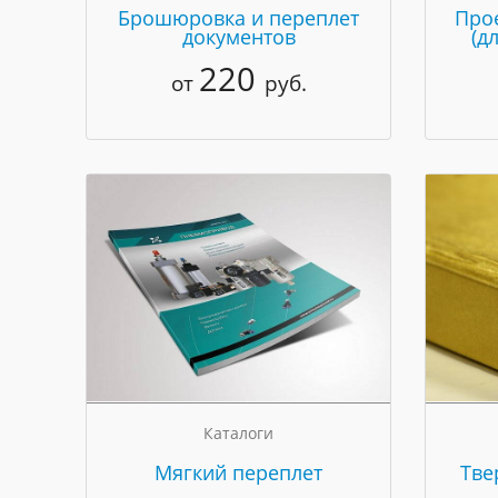
Брошюровка и переплет
Про
документов
(д
220
от
руб.
Каталоги
Мягкий переплет
Тве