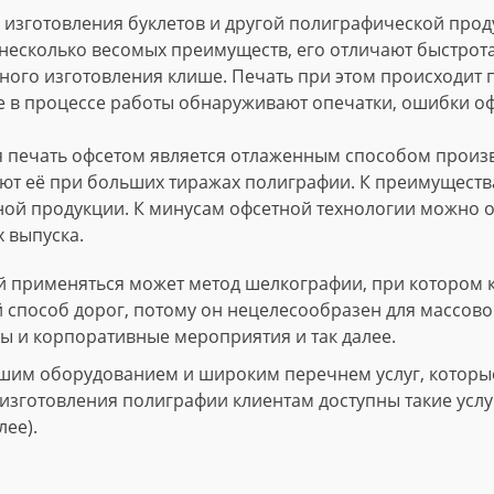
изготовления буклетов и другой полиграфической проду
несколько весомых преимуществ, его отличают быстрота
ного изготовления клише. Печать при этом происходит
е в процессе работы обнаруживают опечатки, ошибки о
 печать офсетом является отлаженным способом произво
т её при больших тиражах полиграфии. К преимущества
ной продукции. К минусам офсетной технологии можно о
 выпуска.
 применяться может метод шелкографии, при котором 
й способ дорог, потому он нецелесообразен для массово
ы и корпоративные мероприятия и так далее.
шим оборудованием и широким перечнем услуг, которые 
зготовления полиграфии клиентам доступны такие услуги
лее).