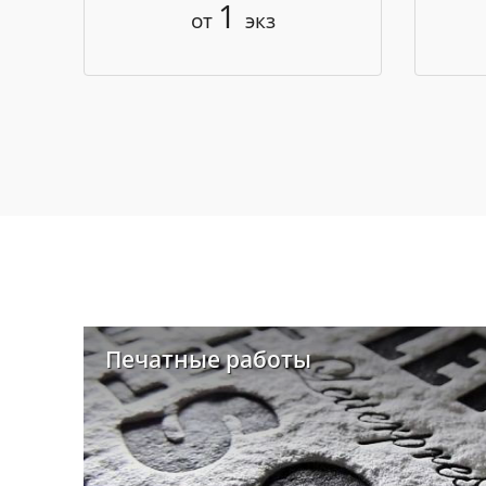
1
от
экз
Печатные работы