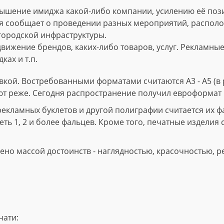
ышение имиджа какой-либо компании, усилению её пози
 сообщает о проведении разных мероприятий, расположе
городской инфраструктуры.
вижение брендов, каких-либо товаров, услуг. Рекламны
ках и т.п.
кой. Востребованными форматами считаются А3 - А5 (в р
ют реже. Сегодня распространение получил евроформат 
ламных буклетов и другой полиграфии считается их фал
ть 1, 2 и более фальцев. Кроме того, печатные изделия 
но массой достоинств - наглядностью, красочностью, р
чати: