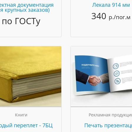
ектная документация
Лекала 914 мм
ля крупных заказов)
340
р./пог.м
по ГОСТу
Книги
Рекламная продукци
рдый переплет - 7БЦ
Печать презентац