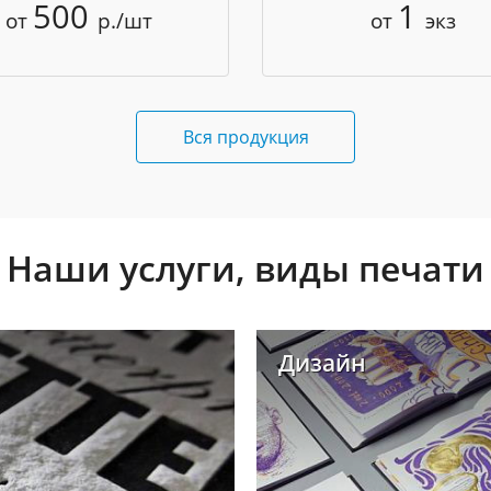
500
1
от
р./шт
от
экз
Вся продукция
Наши услуги, виды печати
Дизайн