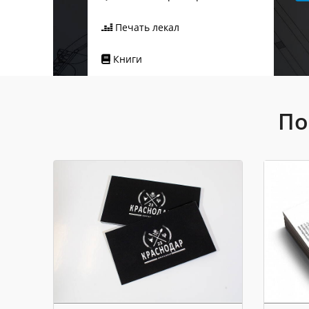
Печать лекал
Книги
По