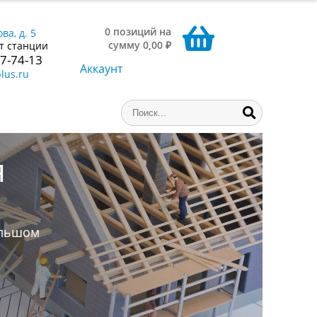
0 позиций на
ва, д. 5
сумму 0,00 ₽
т станции
77-74-13
Аккаунт
lus.ru
ниги,
аем