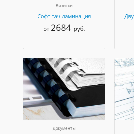
Визитки
Cофт тач ламинация
Дву
2684
от
руб.
Документы