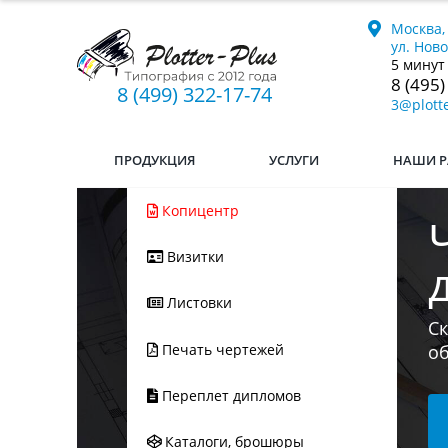
Москва,
ул. Нов
5 минут
8 (495)
8 (499) 322-17-74
3@plotte
ПРОДУКЦИЯ
УСЛУГИ
НАШИ Р
Копицентр
Визитки
Ес
Листовки
мы
л
Печать чертежей
Переплет дипломов
Каталоги, брошюры