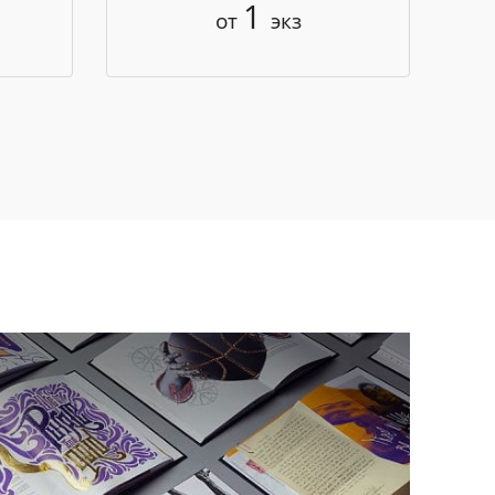
1
от
экз