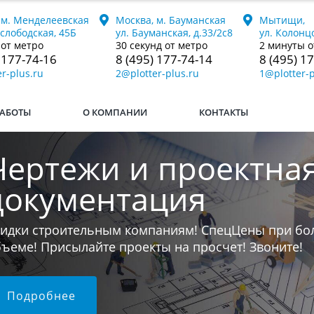
 м. Менделеевская
Москва, м. Бауманская
Мытищи,
ослободская, 45Б
ул. Бауманская, д.33/2с8
ул. Колонцо
 от метро
30 секунд от метро
2 минуты о
 177-74-16
8 (495) 177-74-14
8 (495) 1
r-plus.ru
2@plotter-plus.ru
1@plotter-p
АБОТЫ
О КОМПАНИИ
КОНТАКТЫ
Печатаем книги
ли у вас остался последний бумажный экземпляр к
 переведём его в электронный формат и напечат
юбой тираж.
Подробнее