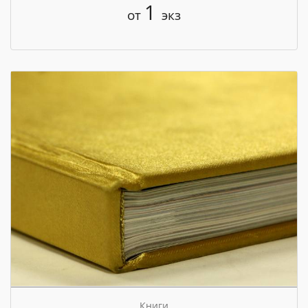
1
от
экз
Книги