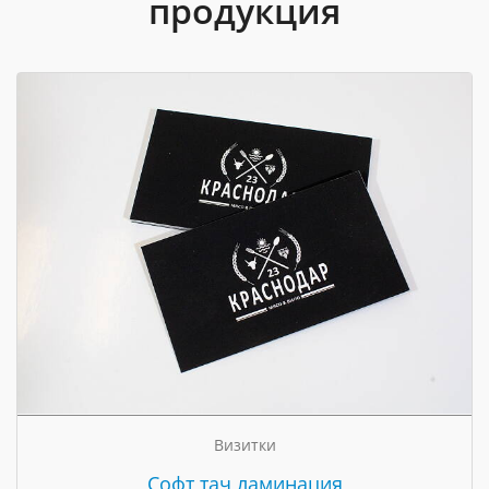
продукция
Визитки
Cофт тач ламинация