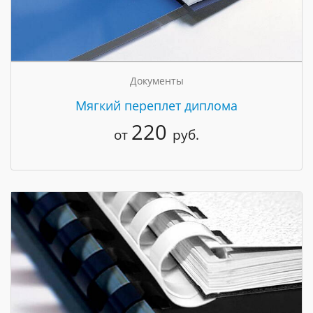
Документы
Мягкий переплет диплома
220
от
руб.