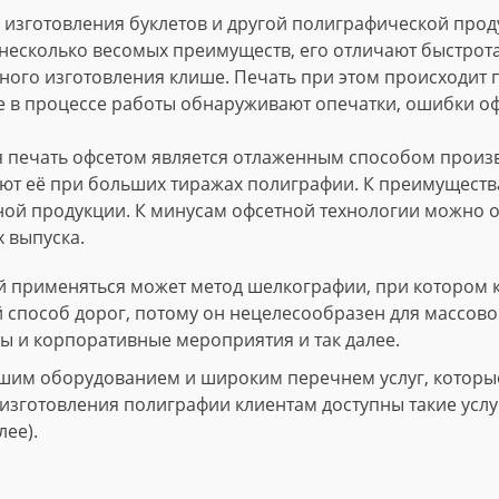
изготовления буклетов и другой полиграфической проду
несколько весомых преимуществ, его отличают быстрота
ного изготовления клише. Печать при этом происходит
е в процессе работы обнаруживают опечатки, ошибки о
 печать офсетом является отлаженным способом произво
т её при больших тиражах полиграфии. К преимущества
ной продукции. К минусам офсетной технологии можно о
 выпуска.
 применяться может метод шелкографии, при котором 
й способ дорог, потому он нецелесообразен для массово
ы и корпоративные мероприятия и так далее.
шим оборудованием и широким перечнем услуг, которые 
зготовления полиграфии клиентам доступны такие услуги
лее).