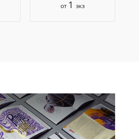
1
от
экз