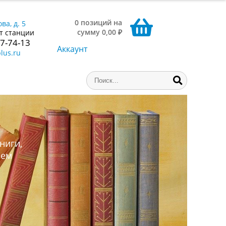
0 позиций на
ва, д. 5
сумму 0,00 ₽
т станции
77-74-13
Аккаунт
lus.ru
ниги,
аем