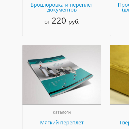
Брошюровка и переплет
Про
документов
(д
220
от
руб.
Каталоги
Мягкий переплет
Тве