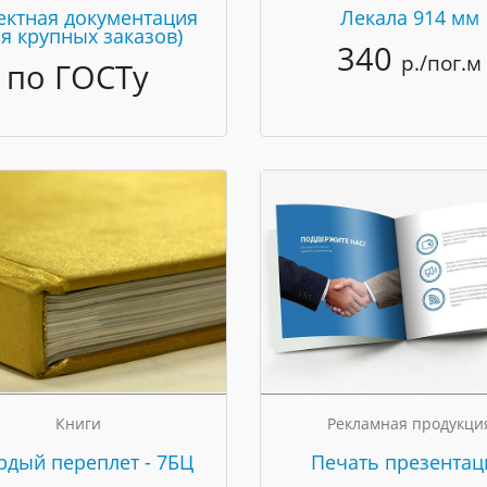
ектная документация
Лекала 914 мм
ля крупных заказов)
340
р./пог.м
по ГОСТу
Книги
Рекламная продукци
рдый переплет - 7БЦ
Печать презентац