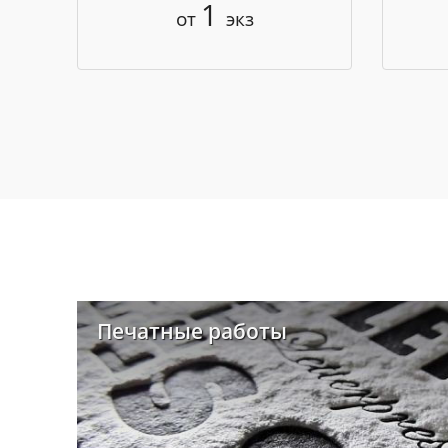
1
от
экз
Печатные работы