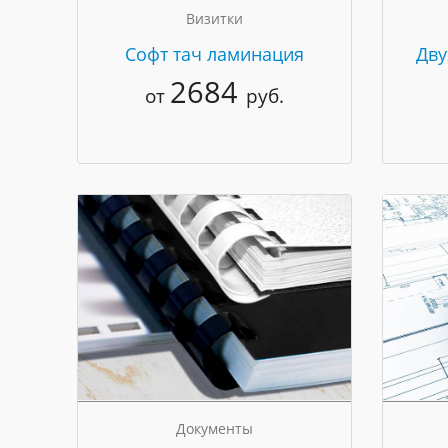
Визитки
Cофт тач ламинация
Дву
2684
от
руб.
Документы