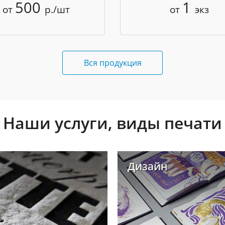
500
1
от
р./шт
от
экз
Вся продукция
Наши услуги, виды печати
Дизайн