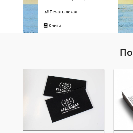
Печать лекал
Книги
По