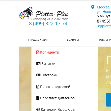
Москва,
ул. Нов
5 минут
8 (495)
8 (499) 322-17-74
3@plotte
ПРОДУКЦИЯ
УСЛУГИ
НАШИ Р
Копицентр
Визитки
Ес
Листовки
мы
л
Печать чертежей
Переплет дипломов
Каталоги, брошюры