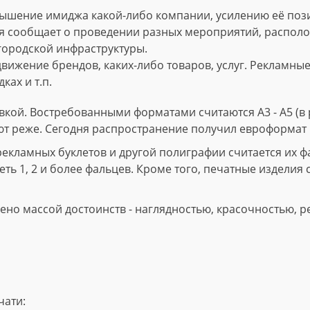
ышение имиджа какой-либо компании, усилению её пози
 сообщает о проведении разных мероприятий, расположе
городской инфраструктуры.
вижение брендов, каких-либо товаров, услуг. Рекламны
ках и т.п.
кой. Востребованными форматами считаются А3 - А5 (в р
ют реже. Сегодня распространение получил евроформат 
ламных буклетов и другой полиграфии считается их фал
ть 1, 2 и более фальцев. Кроме того, печатные изделия 
но массой достоинств - наглядностью, красочностью, р
чати: