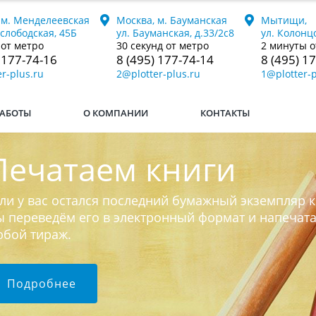
 м. Менделеевская
Москва, м. Бауманская
Мытищи,
ослободская, 45Б
ул. Бауманская, д.33/2с8
ул. Колонцо
 от метро
30 секунд от метро
2 минуты о
 177-74-16
8 (495) 177-74-14
8 (495) 1
r-plus.ru
2@plotter-plus.ru
1@plotter-p
АБОТЫ
О КОМПАНИИ
КОНТАКТЫ
Печатаем книги
ли у вас остался последний бумажный экземпляр к
 переведём его в электронный формат и напечат
юбой тираж.
Подробнее