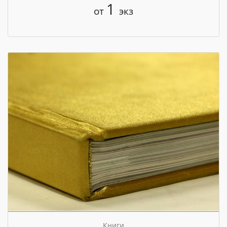
1
от
экз
Книги