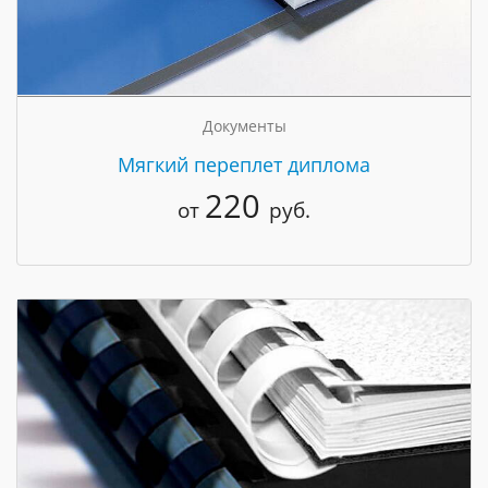
Документы
Мягкий переплет диплома
220
от
руб.