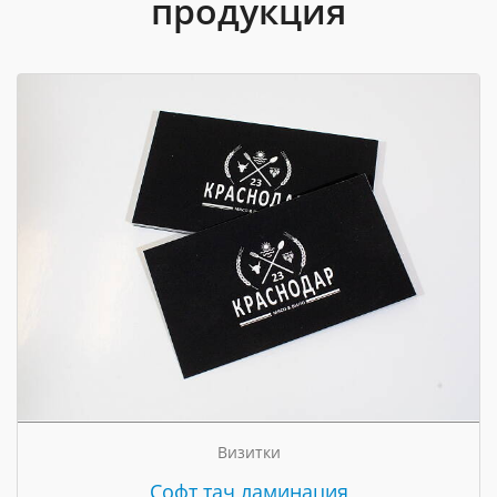
продукция
Визитки
Cофт тач ламинация