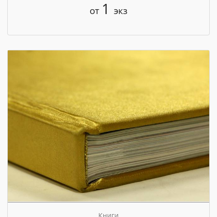
1
от
экз
Книги