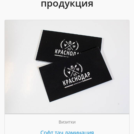
продукция
Визитки
Cофт тач ламинация