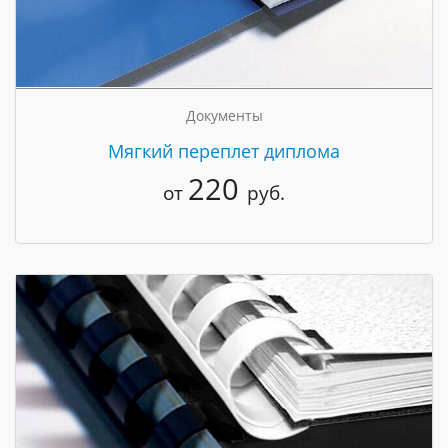
Документы
Мягкий переплет диплома
220
от
руб.