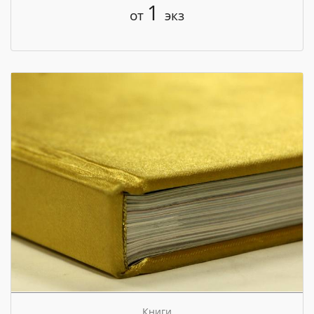
1
от
экз
Книги