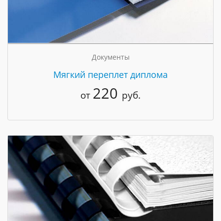
Документы
Мягкий переплет диплома
220
от
руб.