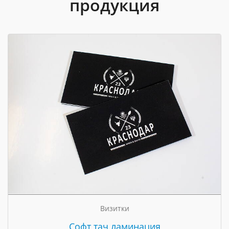
продукция
Визитки
Cофт тач ламинация