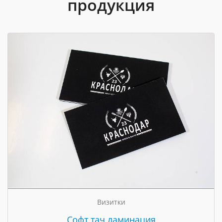
продукция
Визитки
Cофт тач ламинация