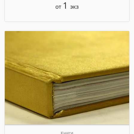
1
от
экз
Книги