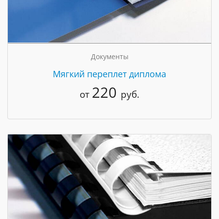
Документы
Мягкий переплет диплома
220
от
руб.