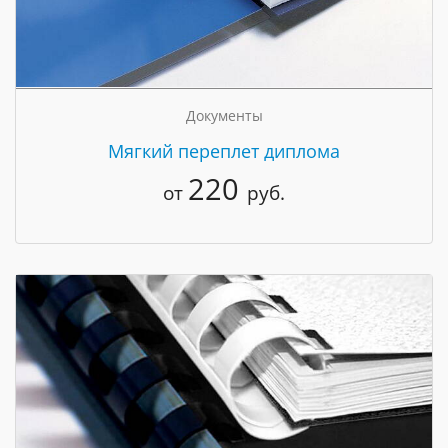
Документы
Мягкий переплет диплома
220
от
руб.