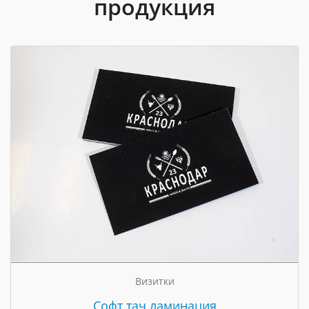
продукция
Визитки
Cофт тач ламинация