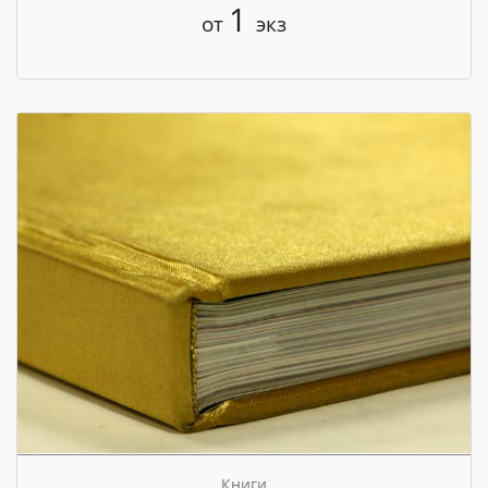
1
от
экз
Книги