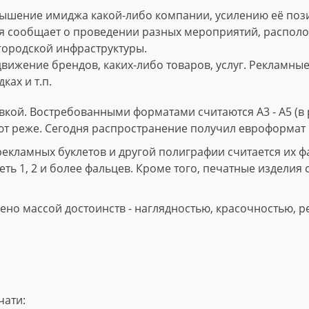
ышение имиджа какой-либо компании, усилению её пози
 сообщает о проведении разных мероприятий, расположе
городской инфраструктуры.
вижение брендов, каких-либо товаров, услуг. Рекламны
ках и т.п.
кой. Востребованными форматами считаются А3 - А5 (в р
ют реже. Сегодня распространение получил евроформат 
ламных буклетов и другой полиграфии считается их фал
ть 1, 2 и более фальцев. Кроме того, печатные изделия 
но массой достоинств - наглядностью, красочностью, р
чати: