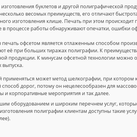
изготовления буклетов и другой полиграфической проду
несколько весомых преимуществ, его отличают быстрота
ного изготовления клише. Печать при этом происходит
е в процессе работы обнаруживают опечатки, ошибки о
 печать офсетом является отлаженным способом произво
т её при больших тиражах полиграфии. К преимущества
ной продукции. К минусам офсетной технологии можно о
 выпуска.
 применяться может метод шелкографии, при котором 
й способ дорог, потому он нецелесообразен для массово
ы и корпоративные мероприятия и так далее.
шим оборудованием и широким перечнем услуг, которые 
зготовления полиграфии клиентам доступны такие услуги
лее).