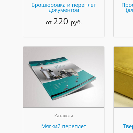
Брошюровка и переплет
Про
документов
(д
220
от
руб.
Каталоги
Мягкий переплет
Тве