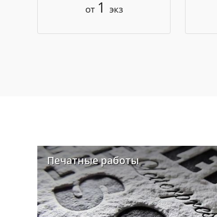
1
от
экз
Печатные работы