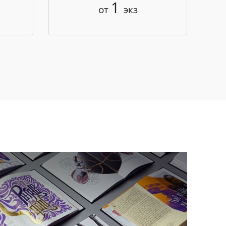
1
от
экз