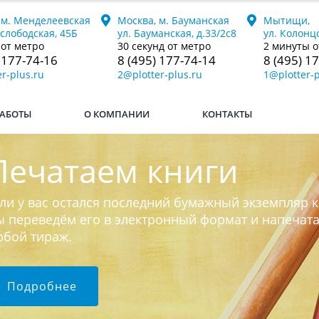
 м. Менделеевская
Москва, м. Бауманская
Мытищи,
ослободская, 45Б
ул. Бауманская, д.33/2с8
ул. Колонцо
 от метро
30 секунд от метро
2 минуты о
 177-74-16
8 (495) 177-74-14
8 (495) 1
r-plus.ru
2@plotter-plus.ru
1@plotter-p
АБОТЫ
О КОМПАНИИ
КОНТАКТЫ
Печатаем книги
ли у вас остался последний бумажный экземпляр к
 переведём его в электронный формат и напечат
юбой тираж.
Подробнее