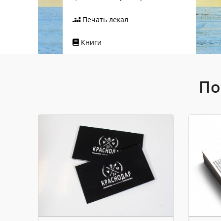
Печать лекал
Книги
По