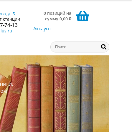
0 позиций на
ва, д. 5
сумму 0,00 ₽
т станции
77-74-13
Аккаунт
lus.ru
ниги,
аем