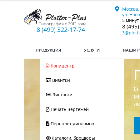
Москва,
ул. Нов
5 минут
8 (495)
8 (499) 322-17-74
3@plotte
ПРОДУКЦИЯ
УСЛУГИ
НАШИ Р
Копицентр
Визитки
Ес
Листовки
мы
л
Печать чертежей
Переплет дипломов
Каталоги, брошюры