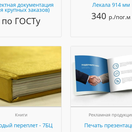
ектная документация
Лекала 914 мм
ля крупных заказов)
340
р./пог.м
по ГОСТу
Книги
Рекламная продукци
рдый переплет - 7БЦ
Печать презентац