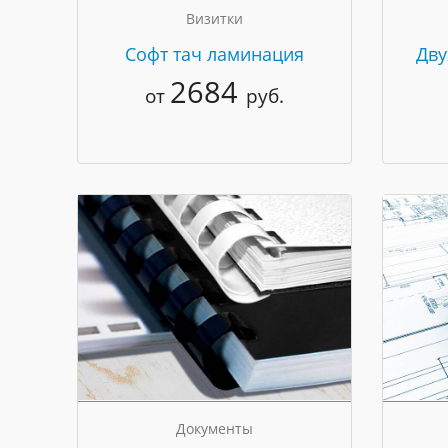
Визитки
Cофт тач ламинация
Дву
2684
от
руб.
Документы