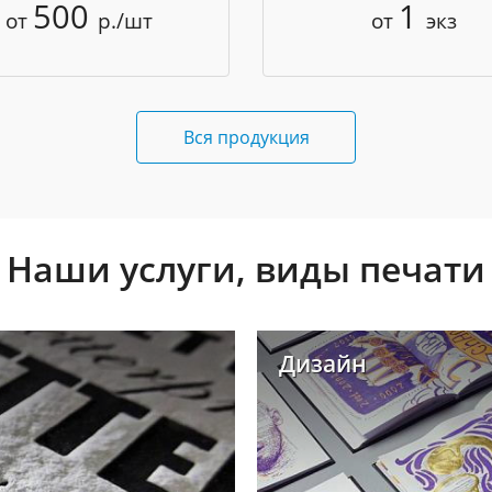
500
1
от
р./шт
от
экз
Вся продукция
Наши услуги, виды печати
Дизайн