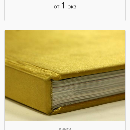
1
от
экз
Книги