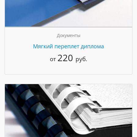
Документы
Мягкий переплет диплома
220
от
руб.