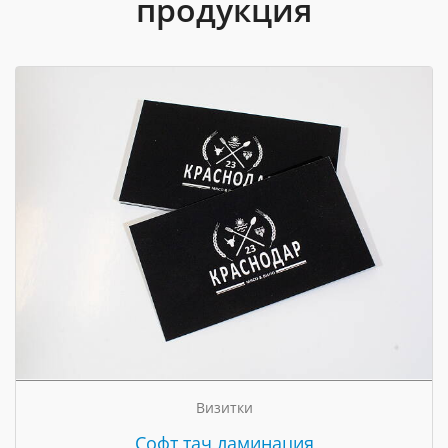
продукция
Визитки
Cофт тач ламинация