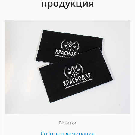
продукция
Визитки
Cофт тач ламинация