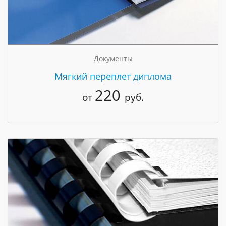
Документы
Мягкий переплет диплома
220
от
руб.