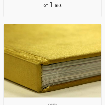
1
от
экз
Книги