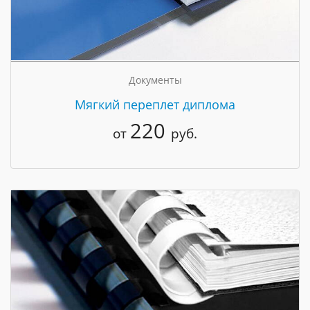
Документы
Мягкий переплет диплома
220
от
руб.