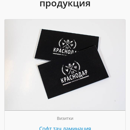
продукция
Визитки
Cофт тач ламинация