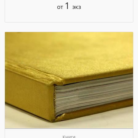
1
от
экз
Книги