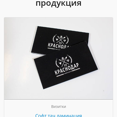
продукция
Визитки
Cофт тач ламинация