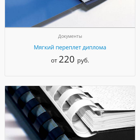
Документы
Мягкий переплет диплома
220
от
руб.