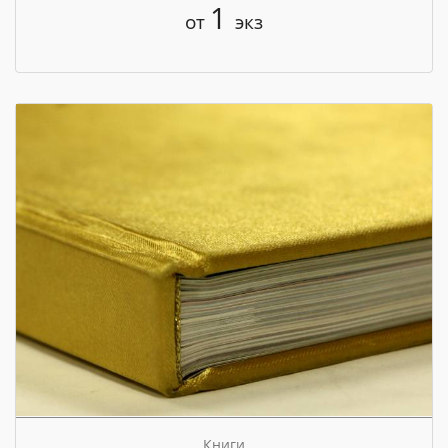
1
от
экз
Книги