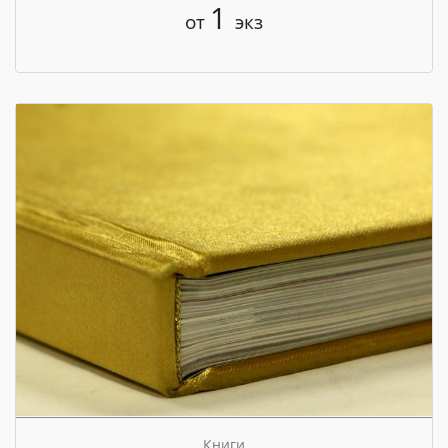
1
от
экз
Книги