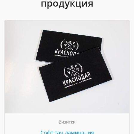
продукция
Визитки
Cофт тач ламинация