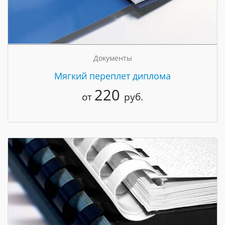
Документы
Мягкий переплет диплома
220
от
руб.