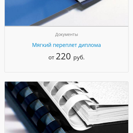
Документы
Мягкий переплет диплома
220
от
руб.