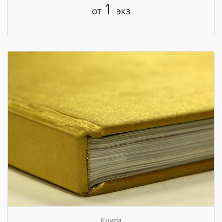
1
от
экз
Книги