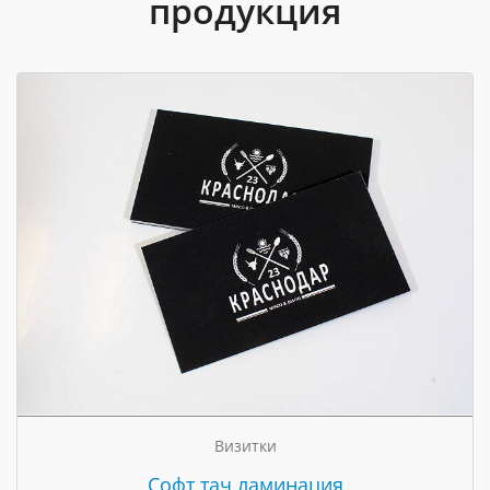
продукция
Визитки
Cофт тач ламинация