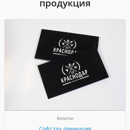
продукция
Визитки
Cофт тач ламинация