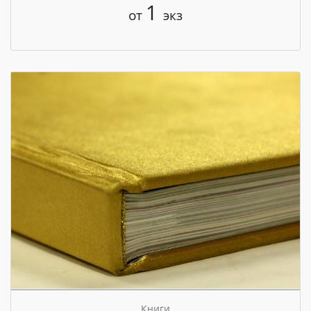
1
от
экз
Книги