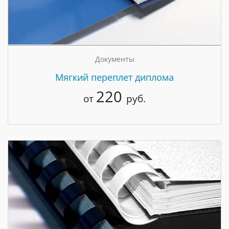
Документы
Мягкий переплет диплома
220
от
руб.