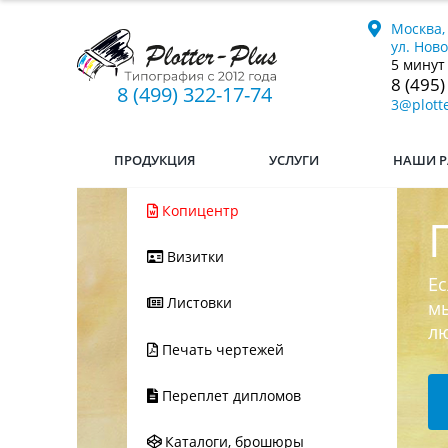
Москва,
ул. Нов
5 минут
8 (495)
8 (499) 322-17-74
3@plotte
ПРОДУКЦИЯ
УСЛУГИ
НАШИ Р
Копицентр
Визитки
Ес
Листовки
мы
л
Печать чертежей
Переплет дипломов
Каталоги, брошюры