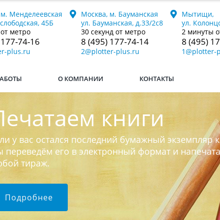
 м. Менделеевская
Москва, м. Бауманская
Мытищи,
ослободская, 45Б
ул. Бауманская, д.33/2с8
ул. Колонцо
 от метро
30 секунд от метро
2 минуты о
 177-74-16
8 (495) 177-74-14
8 (495) 1
r-plus.ru
2@plotter-plus.ru
1@plotter-p
АБОТЫ
О КОМПАНИИ
КОНТАКТЫ
Печатаем книги
ли у вас остался последний бумажный экземпляр к
 переведём его в электронный формат и напечат
юбой тираж.
Подробнее