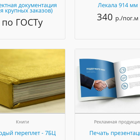
ектная документация
Лекала 914 мм
ля крупных заказов)
340
р./пог.м
по ГОСТу
Книги
Рекламная продукци
рдый переплет - 7БЦ
Печать презентац