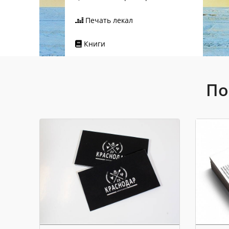
Печать лекал
Книги
По