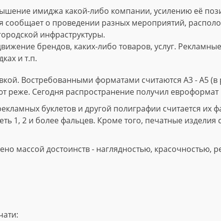
ышение имиджа какой-либо компании, усилению её пози
 сообщает о проведении разных мероприятий, расположе
городской инфраструктуры.
вижение брендов, каких-либо товаров, услуг. Рекламны
ках и т.п.
кой. Востребованными форматами считаются А3 - А5 (в р
ют реже. Сегодня распространение получил евроформат 
ламных буклетов и другой полиграфии считается их фал
ть 1, 2 и более фальцев. Кроме того, печатные изделия 
но массой достоинств - наглядностью, красочностью, р
чати: