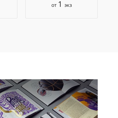
1
от
экз