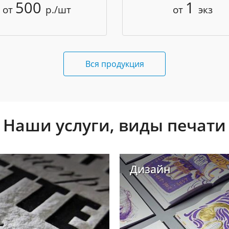
500
1
от
р./шт
от
экз
Вся продукция
Наши услуги, виды печати
Дизайн