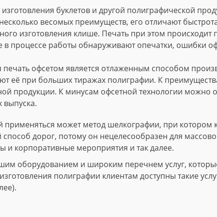
изготовления буклетов и другой полиграфической проду
несколько весомых преимуществ, его отличают быстрота
ного изготовления клише. Печать при этом происходит
е в процессе работы обнаруживают опечатки, ошибки о
 печать офсетом является отлаженным способом произво
т её при больших тиражах полиграфии. К преимущества
ной продукции. К минусам офсетной технологии можно о
 выпуска.
 применяться может метод шелкографии, при котором 
й способ дорог, потому он нецелесообразен для массово
ы и корпоративные мероприятия и так далее.
шим оборудованием и широким перечнем услуг, которые 
зготовления полиграфии клиентам доступны такие услуги
лее).