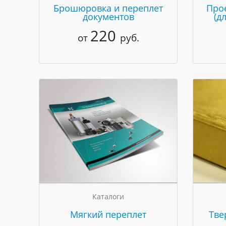
Брошюровка и переплет
Про
документов
(д
220
от
руб.
Каталоги
Мягкий переплет
Тве