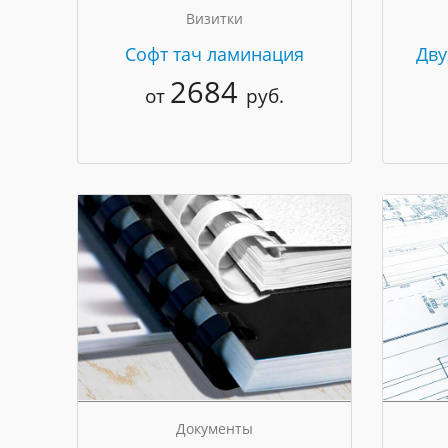
Визитки
Cофт тач ламинация
Дву
2684
от
руб.
Документы