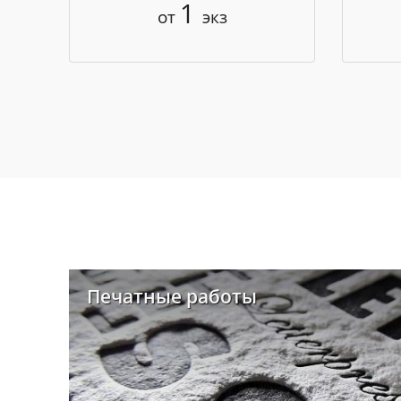
1
от
экз
Печатные работы