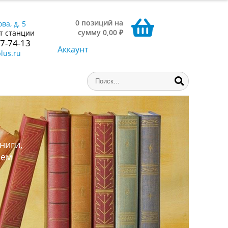
0 позиций на
ва, д. 5
сумму 0,00 ₽
т станции
77-74-13
Аккаунт
lus.ru
ниги,
аем