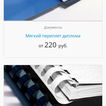
Документы
Мягкий переплет диплома
220
от
руб.