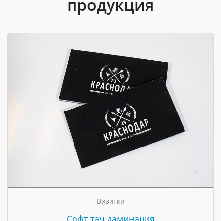
продукция
Визитки
Cофт тач ламинация