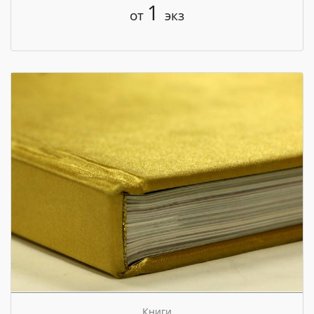
1
от
экз
Книги