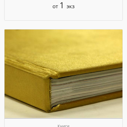
1
от
экз
Книги