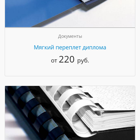
Документы
Мягкий переплет диплома
220
от
руб.