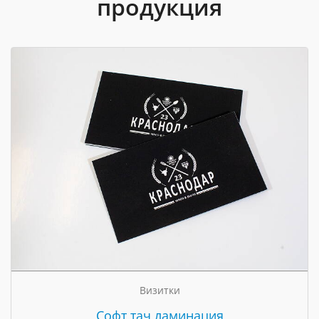
продукция
Визитки
Cофт тач ламинация