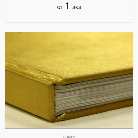
1
от
экз
Книги