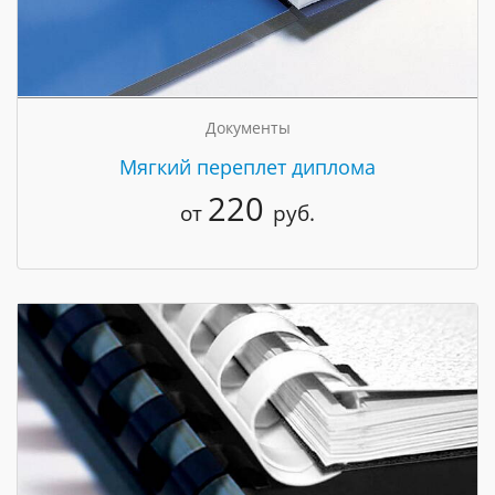
Документы
Мягкий переплет диплома
220
от
руб.