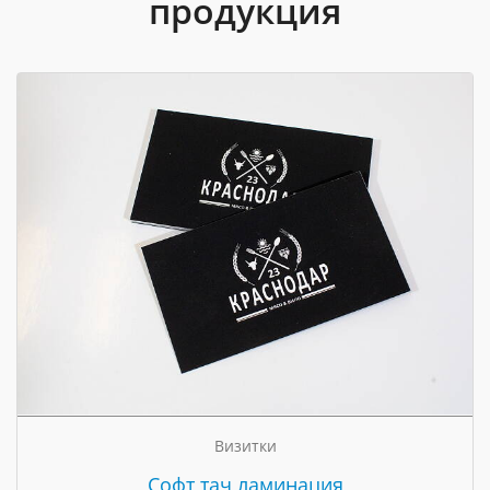
продукция
Визитки
Cофт тач ламинация