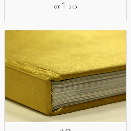
1
от
экз
Книги