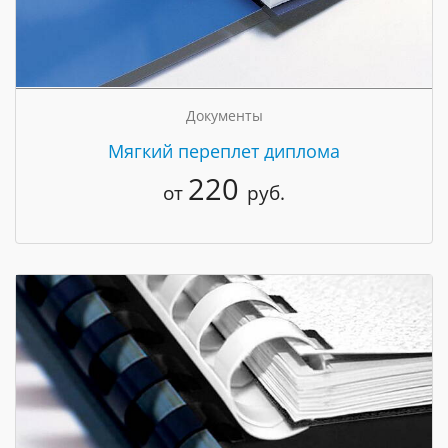
Документы
Мягкий переплет диплома
220
от
руб.