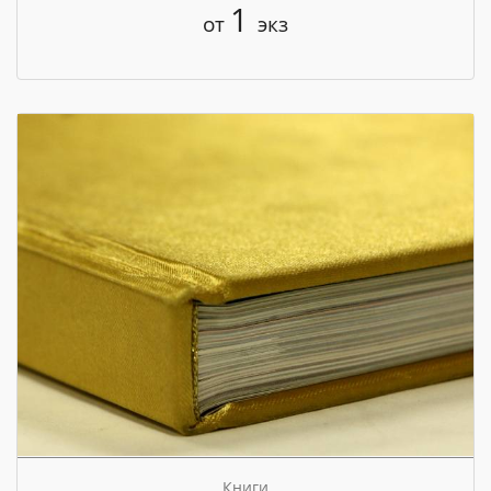
1
от
экз
Книги