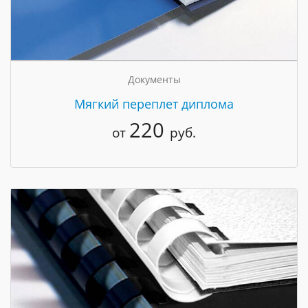
Документы
Мягкий переплет диплома
220
от
руб.