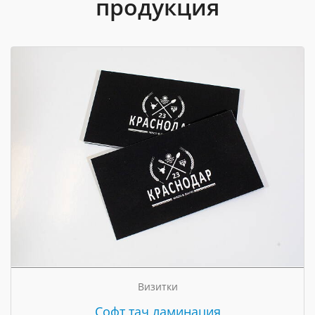
продукция
Визитки
Cофт тач ламинация