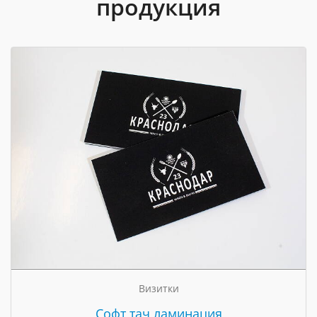
продукция
Визитки
Cофт тач ламинация