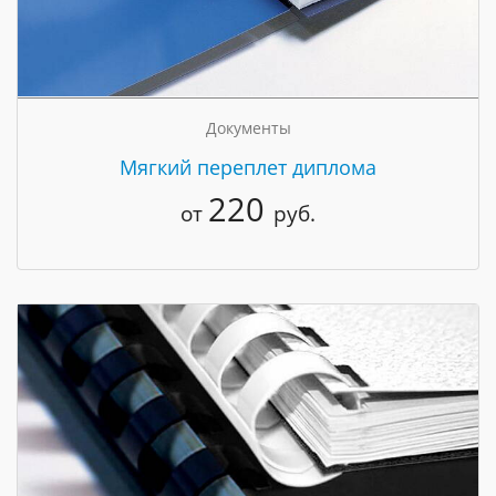
Документы
Мягкий переплет диплома
220
от
руб.