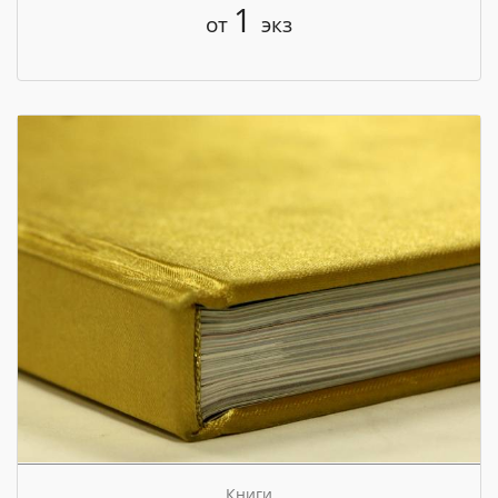
1
от
экз
Книги