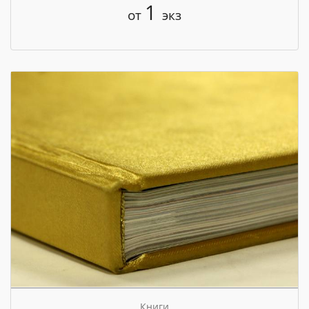
1
от
экз
Книги