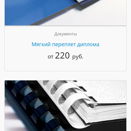
Документы
Мягкий переплет диплома
220
от
руб.