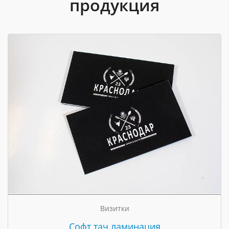
продукция
Визитки
Cофт тач ламинация