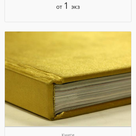
1
от
экз
Книги