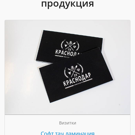
продукция
Визитки
Cофт тач ламинация