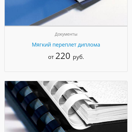
Документы
Мягкий переплет диплома
220
от
руб.