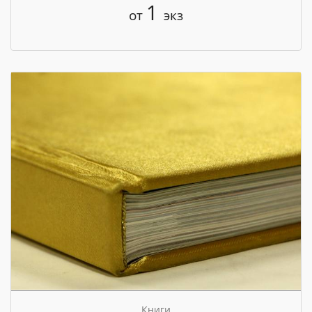
1
от
экз
Книги