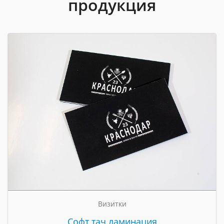
продукция
Визитки
Cофт тач ламинация