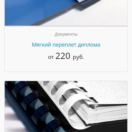
Документы
Мягкий переплет диплома
220
от
руб.