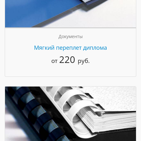
Документы
Мягкий переплет диплома
220
от
руб.