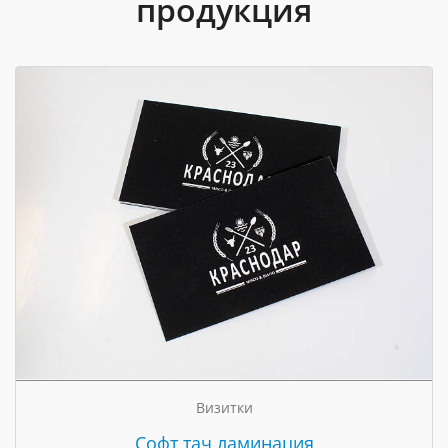
продукция
Визитки
Cофт тач ламинация