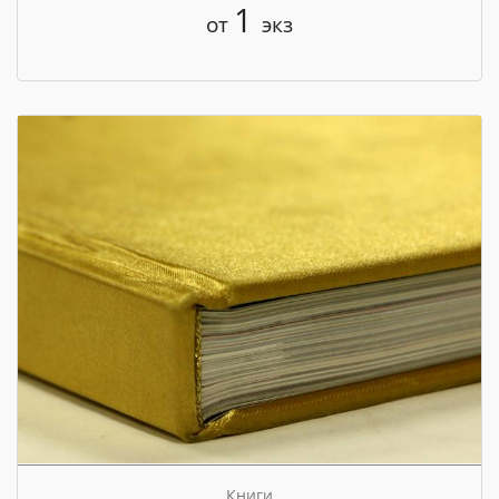
1
от
экз
Книги