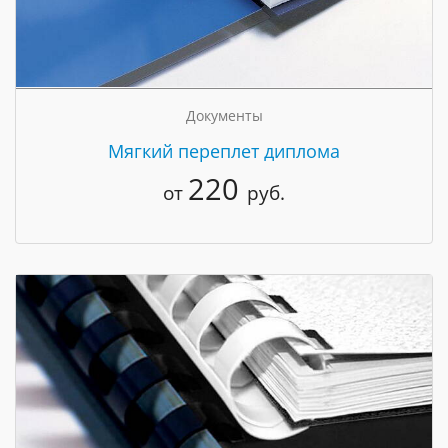
Документы
Мягкий переплет диплома
220
от
руб.