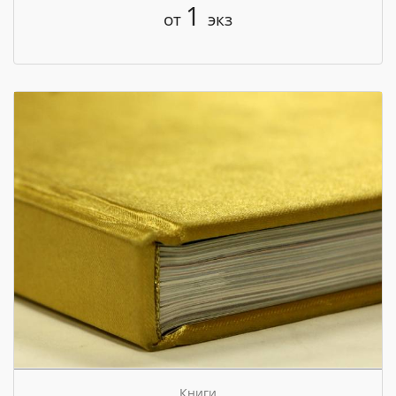
1
от
экз
Книги