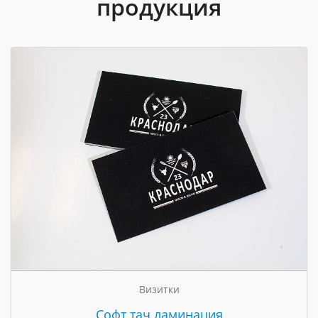
продукция
Визитки
Cофт тач ламинация