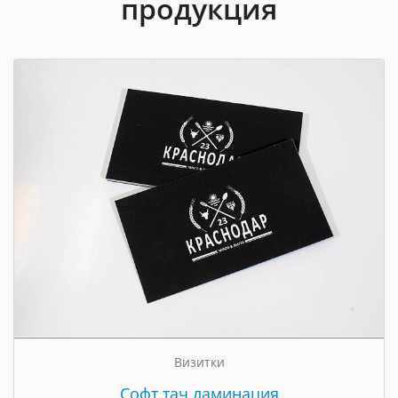
продукция
Визитки
Cофт тач ламинация