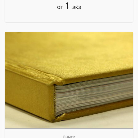
1
от
экз
Книги