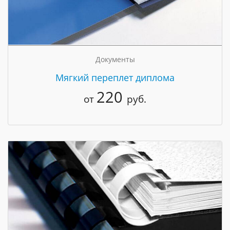
Документы
Мягкий переплет диплома
220
от
руб.