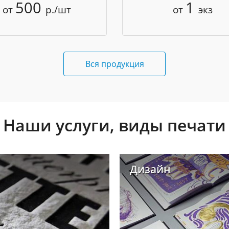
500
1
от
р./шт
от
экз
Вся продукция
Наши услуги, виды печати
Дизайн