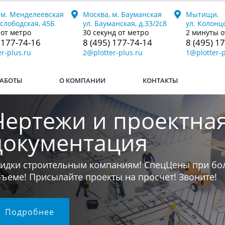
 м. Менделеевская
Москва, м. Бауманская
Мытищи,
ослободская, 45Б
ул. Бауманская, д.33/2с8
ул. Колонцо
 от метро
30 секунд от метро
2 минуты о
 177-74-16
8 (495) 177-74-14
8 (495) 1
r-plus.ru
2@plotter-plus.ru
1@plotter-p
АБОТЫ
О КОМПАНИИ
КОНТАКТЫ
Печатаем книги
ли у вас остался последний бумажный экземпляр к
 переведём его в электронный формат и напечат
юбой тираж.
Подробнее