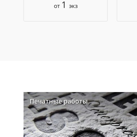
1
от
экз
Печатные работы