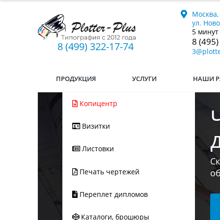
Москва,
ул. Нов
5 минут
8 (495)
8 (499) 322-17-74
3@plotte
ПРОДУКЦИЯ
УСЛУГИ
НАШИ Р
Копицентр
Визитки
Ес
Листовки
мы
л
Печать чертежей
Переплет дипломов
Каталоги, брошюры