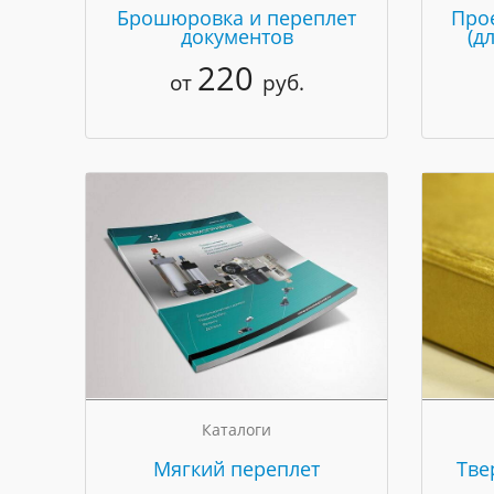
Брошюровка и переплет
Про
документов
(д
220
от
руб.
Каталоги
Мягкий переплет
Тве