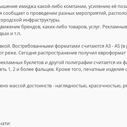
ышение имиджа какой-либо компании, усилению её пози
 сообщает о проведении разных мероприятий, расположе
городской инфраструктуры.
вижение брендов, каких-либо товаров, услуг. Рекламны
ках и т.п.
кой. Востребованными форматами считаются А3 - А5 (в р
ют реже. Сегодня распространение получил евроформат 
ламных буклетов и другой полиграфии считается их фал
ть 1, 2 и более фальцев. Кроме того, печатные изделия 
но массой достоинств - наглядностью, красочностью, р
чати: