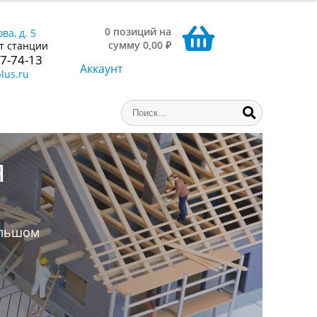
0 позиций на
ва, д. 5
сумму 0,00 ₽
т станции
77-74-13
Аккаунт
lus.ru
ниги,
аем