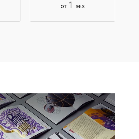
1
от
экз