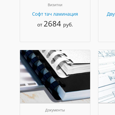
Визитки
Cофт тач ламинация
Дву
2684
от
руб.
Документы