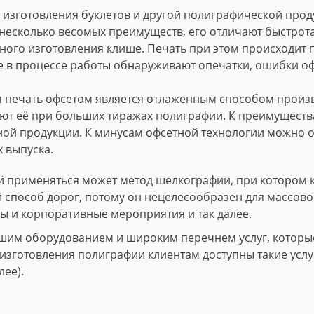
изготовления буклетов и другой полиграфической проду
несколько весомых преимуществ, его отличают быстрота
ного изготовления клише. Печать при этом происходит
е в процессе работы обнаруживают опечатки, ошибки о
 печать офсетом является отлаженным способом произво
т её при больших тиражах полиграфии. К преимущества
ной продукции. К минусам офсетной технологии можно о
 выпуска.
 применяться может метод шелкографии, при котором 
й способ дорог, потому он нецелесообразен для массово
ы и корпоративные мероприятия и так далее.
шим оборудованием и широким перечнем услуг, которые 
зготовления полиграфии клиентам доступны такие услуги
лее).