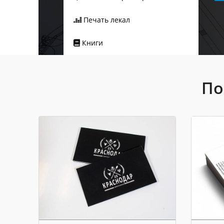
Печать лекал
Книги
По