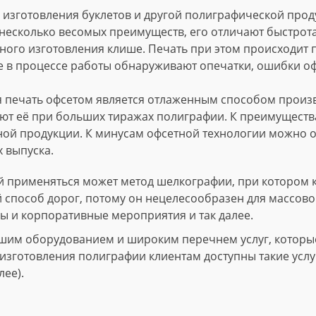
изготовления буклетов и другой полиграфической проду
несколько весомых преимуществ, его отличают быстрота
ного изготовления клише. Печать при этом происходит
е в процессе работы обнаруживают опечатки, ошибки о
 печать офсетом является отлаженным способом произво
т её при больших тиражах полиграфии. К преимущества
ной продукции. К минусам офсетной технологии можно о
 выпуска.
 применяться может метод шелкографии, при котором 
й способ дорог, потому он нецелесообразен для массово
ы и корпоративные мероприятия и так далее.
шим оборудованием и широким перечнем услуг, которые 
зготовления полиграфии клиентам доступны такие услуги
лее).