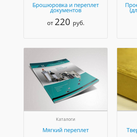
Брошюровка и переплет
Про
документов
(д
220
от
руб.
Каталоги
Мягкий переплет
Тве