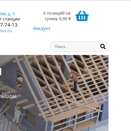
0 позиций на
ва, д. 5
сумму 0,00 ₽
т станции
77-74-13
Аккаунт
lus.ru
ниги,
аем