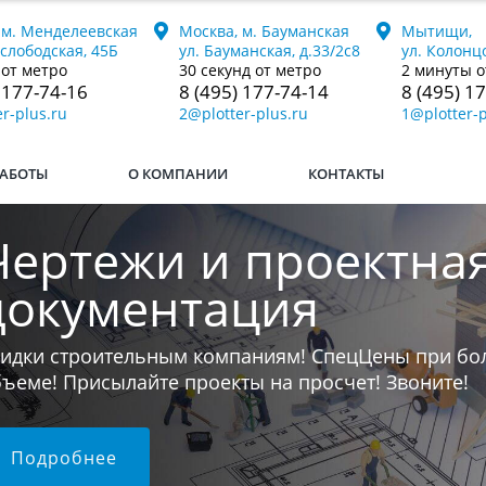
 м. Менделеевская
Москва, м. Бауманская
Мытищи,
ослободская, 45Б
ул. Бауманская, д.33/2с8
ул. Колонцо
 от метро
30 секунд от метро
2 минуты о
 177-74-16
8 (495) 177-74-14
8 (495) 1
r-plus.ru
2@plotter-plus.ru
1@plotter-p
АБОТЫ
О КОМПАНИИ
КОНТАКТЫ
Печатаем книги
ли у вас остался последний бумажный экземпляр к
 переведём его в электронный формат и напечат
юбой тираж.
Подробнее