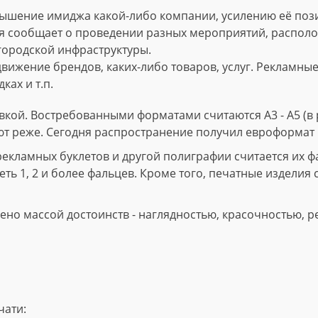
ышение имиджа какой-либо компании, усилению её пози
 сообщает о проведении разных мероприятий, расположе
городской инфраструктуры.
вижение брендов, каких-либо товаров, услуг. Рекламны
ках и т.п.
кой. Востребованными форматами считаются А3 - А5 (в р
ют реже. Сегодня распространение получил евроформат 
ламных буклетов и другой полиграфии считается их фал
ть 1, 2 и более фальцев. Кроме того, печатные изделия 
но массой достоинств - наглядностью, красочностью, р
чати: