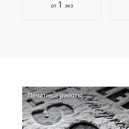
1
от
экз
Печатные работы