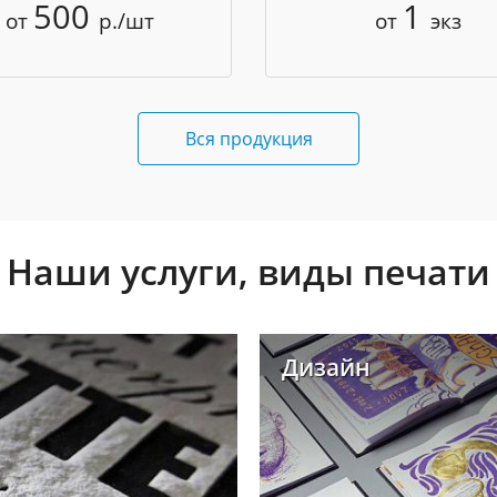
500
1
от
р./шт
от
экз
Вся продукция
Наши услуги, виды печати
Дизайн