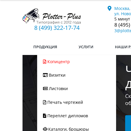
Москва,
ул. Нов
5 минут
8 (495)
8 (499) 322-17-74
3@plotte
ПРОДУКЦИЯ
УСЛУГИ
НАШИ Р
Копицентр
Визитки
Ес
Листовки
мы
л
Печать чертежей
Переплет дипломов
Каталоги, брошюры