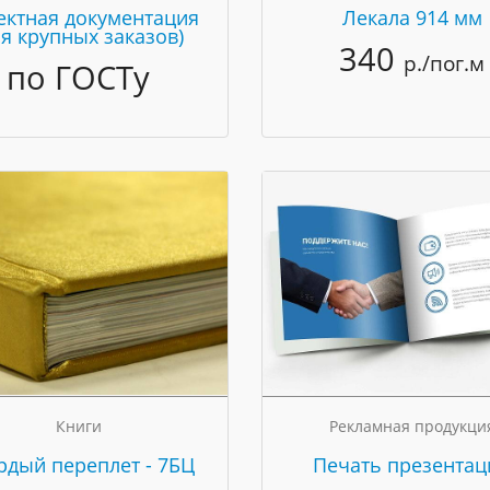
ектная документация
Лекала 914 мм
ля крупных заказов)
340
р./пог.м
по ГОСТу
Книги
Рекламная продукци
рдый переплет - 7БЦ
Печать презентац