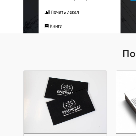
Печать лекал
Книги
По