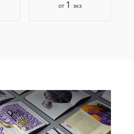
1
от
экз