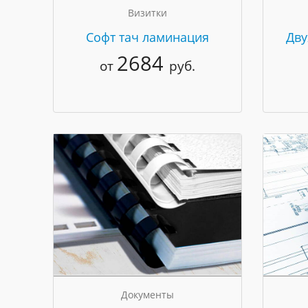
Визитки
Cофт тач ламинация
Дву
2684
от
руб.
Документы