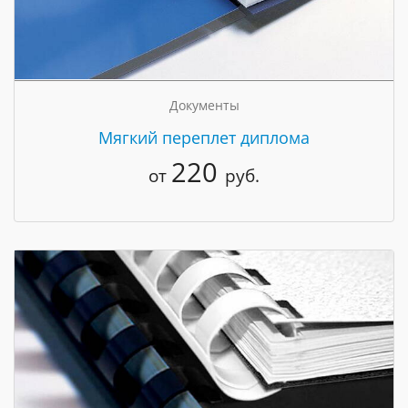
Документы
Мягкий переплет диплома
220
от
руб.