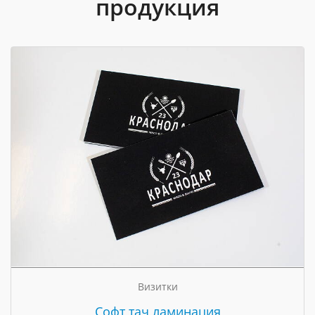
продукция
Визитки
Cофт тач ламинация