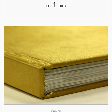
1
от
экз
Книги