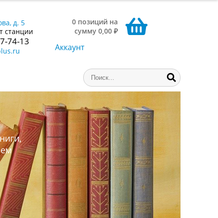
0 позиций на
ва, д. 5
сумму 0,00 ₽
т станции
77-74-13
Аккаунт
lus.ru
ниги,
аем