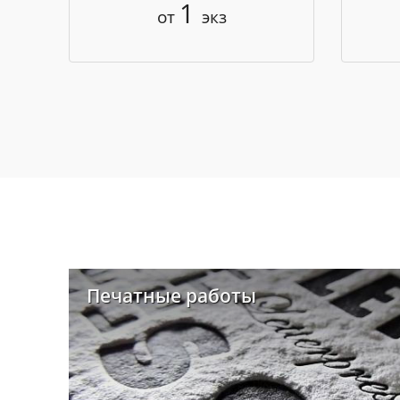
1
от
экз
Печатные работы