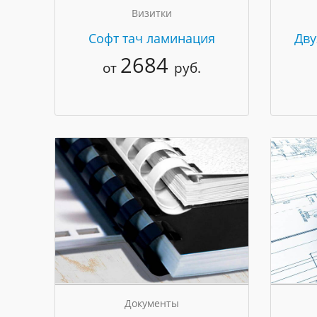
Визитки
Cофт тач ламинация
Дву
2684
от
руб.
Документы