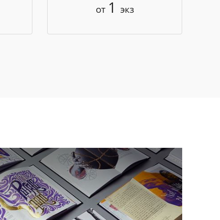
1
от
экз