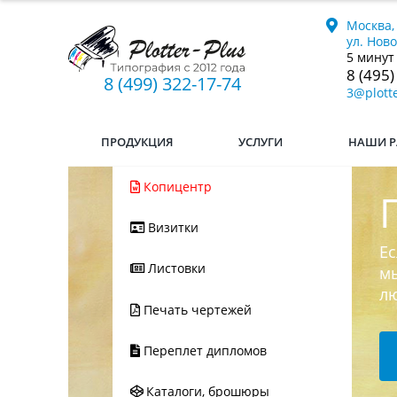
Москва,
ул. Нов
5 минут
8 (495)
8 (499) 322-17-74
3@plotte
ПРОДУКЦИЯ
УСЛУГИ
НАШИ Р
Копицентр
Визитки
Ес
Листовки
мы
л
Печать чертежей
Переплет дипломов
Каталоги, брошюры