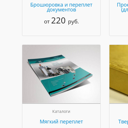
Брошюровка и переплет
Про
документов
(д
220
от
руб.
Каталоги
Мягкий переплет
Тве