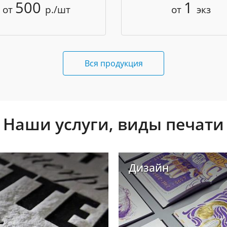
500
1
от
р./шт
от
экз
Вся продукция
Наши услуги, виды печати
Дизайн