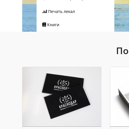
Печать лекал
Книги
По