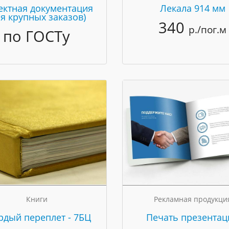
ектная документация
Лекала 914 мм
ля крупных заказов)
340
р./пог.м
по ГОСТу
Книги
Рекламная продукци
рдый переплет - 7БЦ
Печать презентац