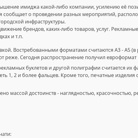
ышение имиджа какой-либо компании, усилению её пози
 сообщает о проведении разных мероприятий, расположе
городской инфраструктуры.
вижение брендов, каких-либо товаров, услуг. Рекламны
ках и т.п.
кой. Востребованными форматами считаются А3 - А5 (в р
ют реже. Сегодня распространение получил евроформат 
ламных буклетов и другой полиграфии считается их фал
ть 1, 2 и более фальцев. Кроме того, печатные изделия 
но массой достоинств - наглядностью, красочностью, р
чати: