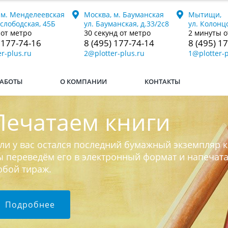
 м. Менделеевская
Москва, м. Бауманская
Мытищи,
ослободская, 45Б
ул. Бауманская, д.33/2с8
ул. Колонцо
 от метро
30 секунд от метро
2 минуты о
 177-74-16
8 (495) 177-74-14
8 (495) 1
r-plus.ru
2@plotter-plus.ru
1@plotter-p
АБОТЫ
О КОМПАНИИ
КОНТАКТЫ
Печатаем книги
ли у вас остался последний бумажный экземпляр к
 переведём его в электронный формат и напечат
юбой тираж.
Подробнее