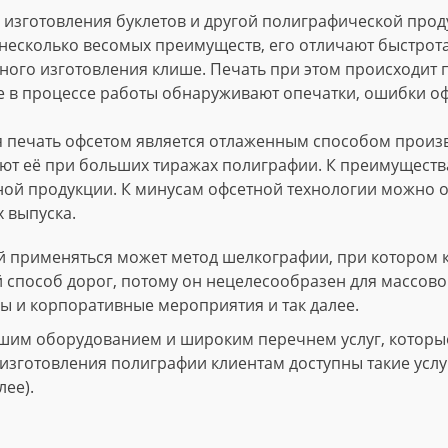
изготовления буклетов и другой полиграфической проду
несколько весомых преимуществ, его отличают быстрота
ного изготовления клише. Печать при этом происходит
е в процессе работы обнаруживают опечатки, ошибки о
 печать офсетом является отлаженным способом произво
т её при больших тиражах полиграфии. К преимущества
ной продукции. К минусам офсетной технологии можно о
 выпуска.
 применяться может метод шелкографии, при котором 
й способ дорог, потому он нецелесообразен для массово
ы и корпоративные мероприятия и так далее.
шим оборудованием и широким перечнем услуг, которые 
зготовления полиграфии клиентам доступны такие услуги
лее).