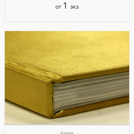
1
от
экз
Книги