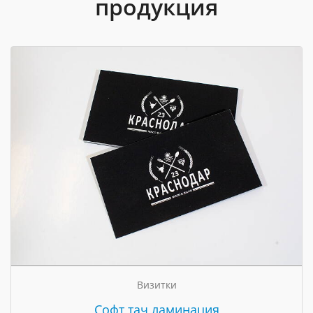
продукция
Визитки
Cофт тач ламинация