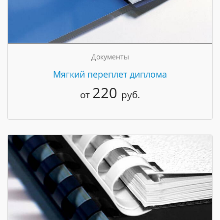
Документы
Мягкий переплет диплома
220
от
руб.