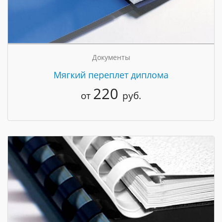
Документы
Мягкий переплет диплома
220
от
руб.