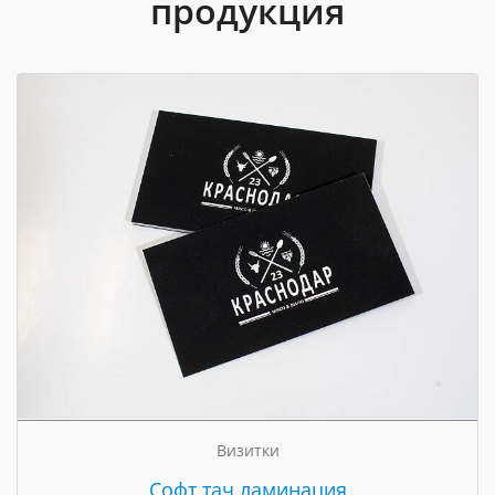
продукция
Визитки
Cофт тач ламинация