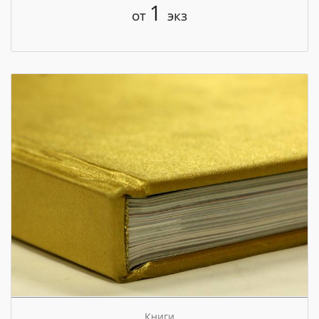
1
от
экз
Книги